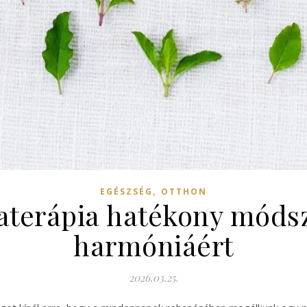
,
EGÉSZSÉG
OTTHON
terápia hatékony módsze
harmóniáért
2026.03.25.