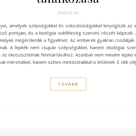
2025.05.20.
ei, amelyek szépségükkel és sokszínűségükkel lenyűgözik az em
ző pontjain, és a biológiai sokféleség szerves részét képezik. A
melyek megérdemlik a figyelmet. Az emberek gyakran csodálják 
rnak. A lepkék nem csupán szépségükkel, hanem ökológiai szer
 az ökoszisztémák fenntartásához. Azonban nem minden lepke e
k méretükkel, hanem színes mintázataikkal is kitűnnek. E cikk cél
TOVÁBB