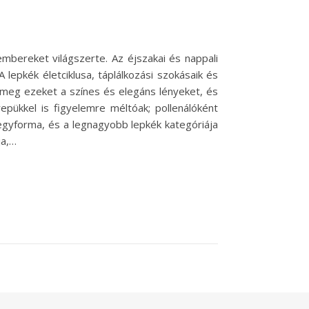
bereket világszerte. Az éjszakai és nappali
 lepkék életciklusa, táplálkozási szokásaik és
meg ezeket a színes és elegáns lényeket, és
epükkel is figyelemre méltóak; pollenálóként
gyforma, és a legnagyobb lepkék kategóriája
ja,…