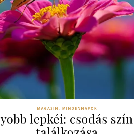
,
MAGAZIN
MINDENNAPOK
gyobb lepkéi: csodás szí
találkozása