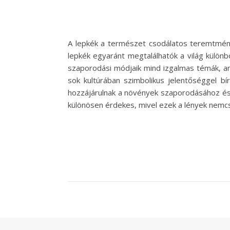
A lepkék a természet csodálatos teremtmény
lepkék egyaránt megtalálhatók a világ különbö
szaporodási módjaik mind izgalmas témák, a
sok kultúrában szimbolikus jelentőséggel bí
hozzájárulnak a növények szaporodásához és
különösen érdekes, mivel ezek a lények nemcsa