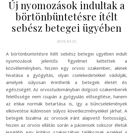
Új nyomozások indultak a
börtönbüntetésre ítélt
sebész betegei ügyében
2025.10.15.
A börtönbüntetésre ítélt sebész betegei ügyében indult
nyomozások jelentős figyelmet keltettek a
közvéleményben, hiszen egy orvosi szakember, akinek
hivatása a gyógyítás, olyan cselekedetekkel vádolják,
amelyek súlyosan érinthetik a betegek életét és
egészségét. Az orvostudományban dolgozó szakemberek
felelőssége nem csupán a gyógyulás elősegítése, hanem
az etikai normák betartása is, így a bűncselekmények
elkövetése különösen súlyos következményekkel járhat. A
betegek bizalma az orvosok iránt alapvető fontosságú,
hiszen az orvosi ellátás során a páciensek sokszor életük
legalább egy kritikus szakaszában találkoznak ezekkel a