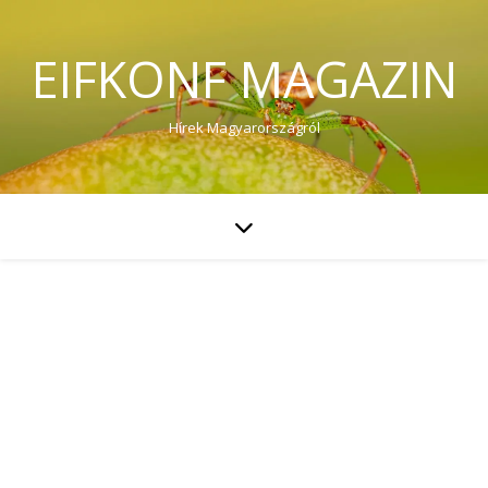
EIFKONF MAGAZIN
Hírek Magyarországról