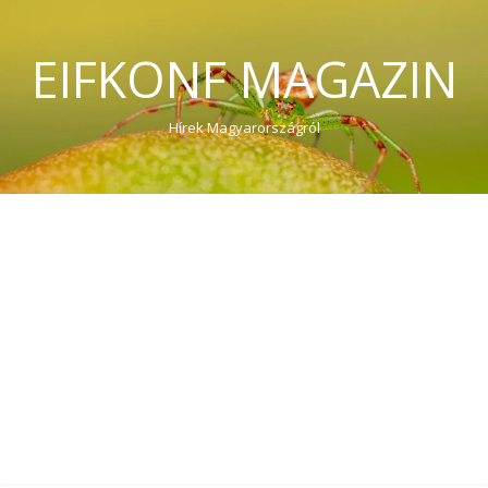
EIFKONF MAGAZIN
Hírek Magyarországról