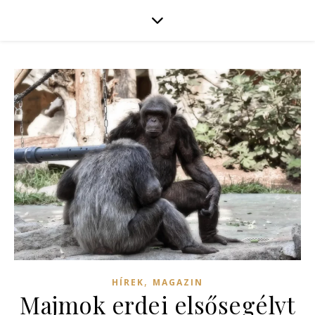
,
HÍREK
MAGAZIN
Majmok erdei elsősegélyt