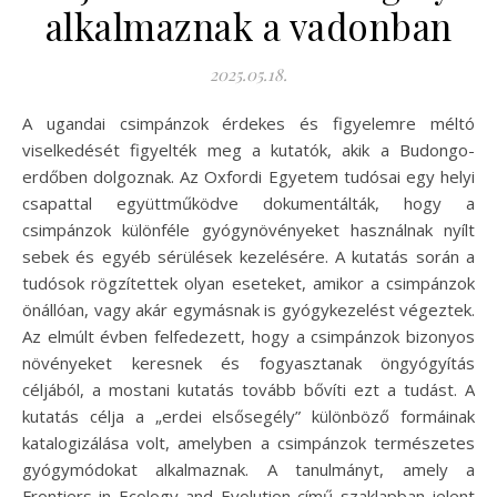
alkalmaznak a vadonban
2025.05.18.
A ugandai csimpánzok érdekes és figyelemre méltó
viselkedését figyelték meg a kutatók, akik a Budongo-
erdőben dolgoznak. Az Oxfordi Egyetem tudósai egy helyi
csapattal együttműködve dokumentálták, hogy a
csimpánzok különféle gyógynövényeket használnak nyílt
sebek és egyéb sérülések kezelésére. A kutatás során a
tudósok rögzítettek olyan eseteket, amikor a csimpánzok
önállóan, vagy akár egymásnak is gyógykezelést végeztek.
Az elmúlt évben felfedezett, hogy a csimpánzok bizonyos
növényeket keresnek és fogyasztanak öngyógyítás
céljából, a mostani kutatás tovább bővíti ezt a tudást. A
kutatás célja a „erdei elsősegély” különböző formáinak
katalogizálása volt, amelyben a csimpánzok természetes
gyógymódokat alkalmaznak. A tanulmányt, amely a
Frontiers in Ecology and Evolution című szaklapban jelent