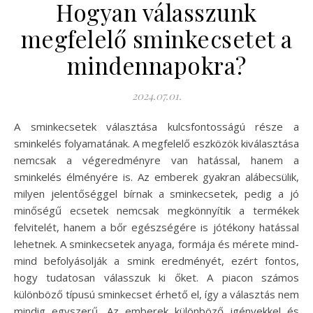
Hogyan válasszunk
megfelelő sminkecsetet a
mindennapokra?
2024.07.01.
A sminkecsetek választása kulcsfontosságú része a
sminkelés folyamatának. A megfelelő eszközök kiválasztása
nemcsak a végeredményre van hatással, hanem a
sminkelés élményére is. Az emberek gyakran alábecsülik,
milyen jelentőséggel bírnak a sminkecsetek, pedig a jó
minőségű ecsetek nemcsak megkönnyítik a termékek
felvitelét, hanem a bőr egészségére is jótékony hatással
lehetnek. A sminkecsetek anyaga, formája és mérete mind-
mind befolyásolják a smink eredményét, ezért fontos,
hogy tudatosan válasszuk ki őket. A piacon számos
különböző típusú sminkecset érhető el, így a választás nem
mindig egyszerű. Az emberek különböző igényekkel és