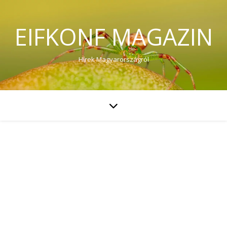
EIFKONF MAGAZIN
Hírek Magyarországról