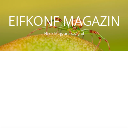
EIFKONF MAGAZIN
Hírek Magyarországról