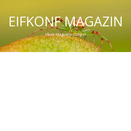
EIFKONF MAGAZIN
Hírek Magyarországról