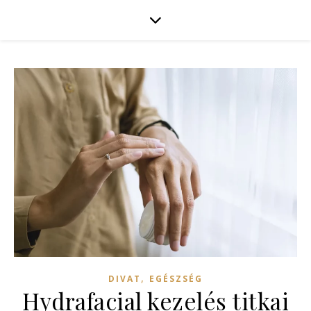
,
DIVAT
EGÉSZSÉG
Hydrafacial kezelés titkai