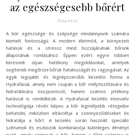
az egészségesebb bőrért
2024.02.13.
A bőr egészsége és szépsége mindannyiunk számára
kiemelt fontosságú. A modern életmód, a környezeti
hatások és a stressz mind hozzájárulnak bőrünk
állapotának romlásához. Éppen ezért egyre többen
keresnek olyan hatékony megoldásokat, amelyek
segítenek megőrizni bőrük fiatalosságát és ragyogását. Az
egyik legújabb és legnépszerűbb kezelési forma a
Hydrafacial, amely nem csupán a bőr mélytisztítására és
hidratálására összpontosít, hanem számos jótékony
hatással is rendelkezik. A Hydrafacial kezelés innovatív
technológiája révén képes a bőr legmélyebb rétegeibe
behatolni, miközben eltávolítja a szennyeződéseket és
hidratálja a bőrt. A kezelés során használt speciális
szérumok és eszközök kombinációja különleges élményt
nyújt, amely nemcsak a bőr, hanem a lélek számára is