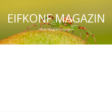
EIFKONF MAGAZIN
Hírek Magyarországról