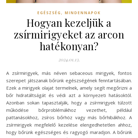
,
EGÉSZSÉG
MINDENNAPOK
Hogyan kezeljük a
zsírmirigyeket az arcon
hatékonyan?
2024.01.13.
A zsírmirigyek, más néven sebaceous mirigyek, fontos
szerepet játszanak bőrünk egészségének fenntartásában.
Ezek a mirigyek olajat termelnek, amely segít megőrizni a
bőr hidratáltságát és védi azt a környezeti hatásoktól.
Azonban sokan tapasztalják, hogy a zsírmirigyek túlzott
működése bőrproblémákhoz vezethet, például
pattanásokhoz, zsíros bőrhöz vagy más bőrhibákhoz. A
zsírmirigyek megfelelő kezelése elengedhetetlen ahhoz,
hogy bőrünk egészséges és ragyogó maradjon. A bőrünk