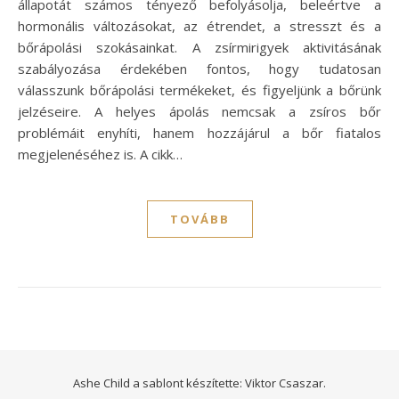
állapotát számos tényező befolyásolja, beleértve a
hormonális változásokat, az étrendet, a stresszt és a
bőrápolási szokásainkat. A zsírmirigyek aktivitásának
szabályozása érdekében fontos, hogy tudatosan
válasszunk bőrápolási termékeket, és figyeljünk a bőrünk
jelzéseire. A helyes ápolás nemcsak a zsíros bőr
problémáit enyhíti, hanem hozzájárul a bőr fiatalos
megjelenéséhez is. A cikk…
TOVÁBB
Ashe Child a sablont készítette:
Viktor Csaszar.