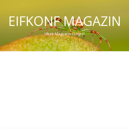
EIFKONF MAGAZIN
Hírek Magyarországról