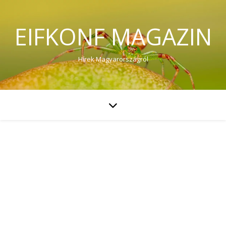
EIFKONF MAGAZIN
Hírek Magyarországról