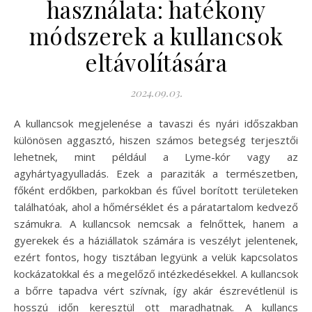
használata: hatékony
módszerek a kullancsok
eltávolítására
2024.09.03.
A kullancsok megjelenése a tavaszi és nyári időszakban
különösen aggasztó, hiszen számos betegség terjesztői
lehetnek, mint például a Lyme-kór vagy az
agyhártyagyulladás. Ezek a paraziták a természetben,
főként erdőkben, parkokban és fűvel borított területeken
találhatóak, ahol a hőmérséklet és a páratartalom kedvező
számukra. A kullancsok nemcsak a felnőttek, hanem a
gyerekek és a háziállatok számára is veszélyt jelentenek,
ezért fontos, hogy tisztában legyünk a velük kapcsolatos
kockázatokkal és a megelőző intézkedésekkel. A kullancsok
a bőrre tapadva vért szívnak, így akár észrevétlenül is
hosszú időn keresztül ott maradhatnak. A kullancs