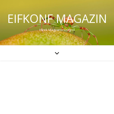
EIFKONF MAGAZIN
Hírek Magyarországról