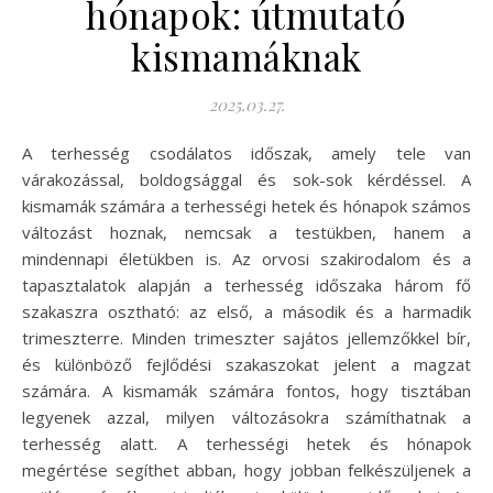
hónapok: útmutató
kismamáknak
2025.03.27.
A terhesség csodálatos időszak, amely tele van
várakozással, boldogsággal és sok-sok kérdéssel. A
kismamák számára a terhességi hetek és hónapok számos
változást hoznak, nemcsak a testükben, hanem a
mindennapi életükben is. Az orvosi szakirodalom és a
tapasztalatok alapján a terhesség időszaka három fő
szakaszra osztható: az első, a második és a harmadik
trimeszterre. Minden trimeszter sajátos jellemzőkkel bír,
és különböző fejlődési szakaszokat jelent a magzat
számára. A kismamák számára fontos, hogy tisztában
legyenek azzal, milyen változásokra számíthatnak a
terhesség alatt. A terhességi hetek és hónapok
megértése segíthet abban, hogy jobban felkészüljenek a