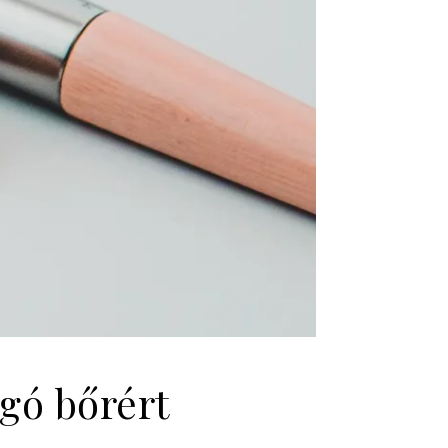
ogó bőrért