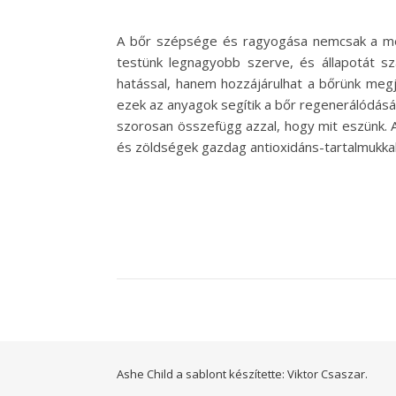
A bőr szépsége és ragyogása nemcsak a meg
testünk legnagyobb szerve, és állapotát s
hatással, hanem hozzájárulhat a bőrünk megj
ezek az anyagok segítik a bőr regenerálódásá
szorosan összefügg azzal, hogy mit eszünk. 
és zöldségek gazdag antioxidáns-tartalmukka
Ashe Child a sablont készítette:
Viktor Csaszar.