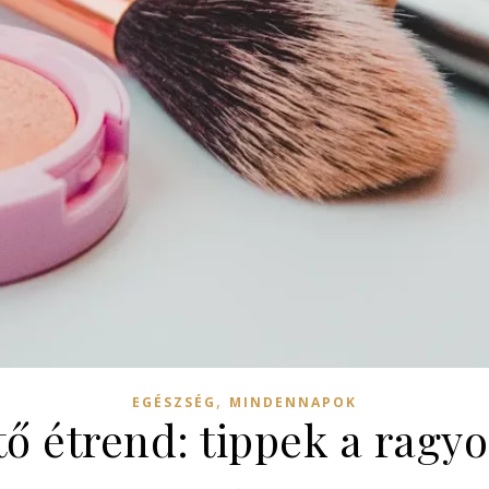
,
EGÉSZSÉG
MINDENNAPOK
ő étrend: tippek a ragy