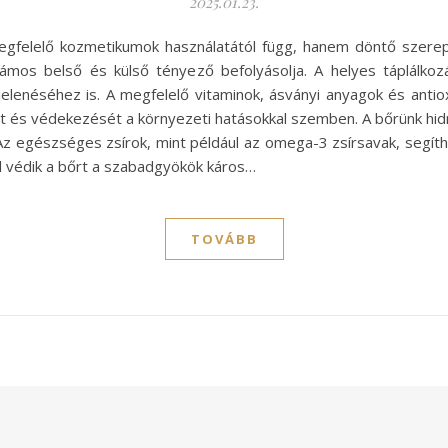
2025.01.23.
felelő kozmetikumok használatától függ, hanem döntő szerepet
zámos belső és külső tényező befolyásolja. A helyes táplálk
elenéséhez is. A megfelelő vitaminok, ásványi anyagok és anti
t és védekezését a környezeti hatásokkal szemben. A bőrünk hidr
Az egészséges zsírok, mint például az omega-3 zsírsavak, segíth
l védik a bőrt a szabadgyökök káros…
TOVÁBB