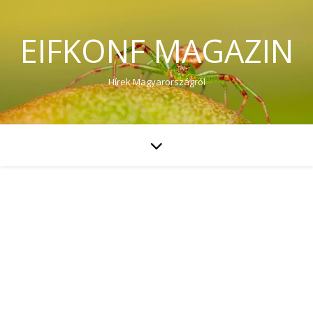
EIFKONF MAGAZIN
Hírek Magyarországról