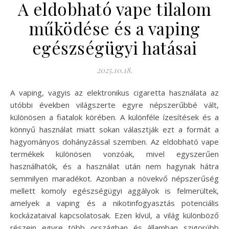
A eldobható vape tilalom
működése és a vaping
egészségügyi hatásai
2025.10.18.
A vaping, vagyis az elektronikus cigaretta használata az
utóbbi években világszerte egyre népszerűbbé vált,
különösen a fiatalok körében. A különféle ízesítések és a
könnyű használat miatt sokan választják ezt a formát a
hagyományos dohányzással szemben. Az eldobható vape
termékek különösen vonzóak, mivel egyszerűen
használhatók, és a használat után nem hagynak hátra
semmilyen maradékot. Azonban a növekvő népszerűség
mellett komoly egészségügyi aggályok is felmerültek,
amelyek a vaping és a nikotinfogyasztás potenciális
kockázataival kapcsolatosak. Ezen kívül, a világ különböző
részein egyre több országban és államban szigorúbb