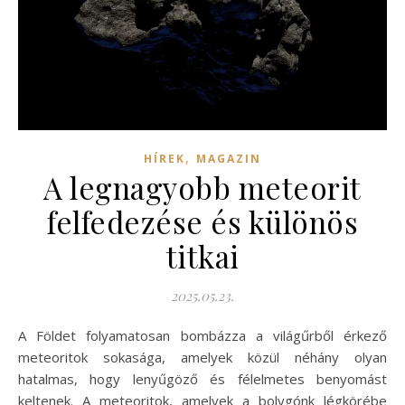
,
HÍREK
MAGAZIN
A legnagyobb meteorit
felfedezése és különös
titkai
2025.05.23.
A Földet folyamatosan bombázza a világűrből érkező
meteoritok sokasága, amelyek közül néhány olyan
hatalmas, hogy lenyűgöző és félelmetes benyomást
keltenek. A meteoritok, amelyek a bolygónk légkörébe