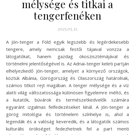
mélysége és titkai a
tengerfenéken
2025.05.31.
A Jón-tenger a Föld egyik legszebb és legérdekesebb
tengere, amely nemcsak festői tájaival vonzza a
látogatókat, hanem gazdag ökoszisztémájával és
történelmi jelentőségével is. Az Adriai-tenger keleti partján
elhelyezkedő Jón-tenger, amelyet a környező országok,
köztük Albánia, Görögország és Olaszország határolnak,
számos titkot rejt magában. A tenger mélysége és a víz
alatti világ változatossága különösen figyelemre méltó, és
a kutatók, búvárok és természetkedvelők számára
egyaránt izgalmas felfedezéseket kínál. A Jón-tenger a
görög mitológia és történelem színhelye is, ahol a
legendák és a valóság keveredik, és a látogatók számos
kulturális örökséget fedezhetnek fel a part menti