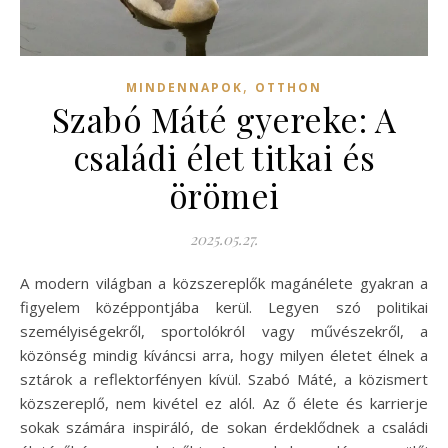
,
MINDENNAPOK
OTTHON
Szabó Máté gyereke: A
családi élet titkai és
örömei
2025.05.27.
A modern világban a közszereplők magánélete gyakran a
figyelem középpontjába kerül. Legyen szó politikai
személyiségekről, sportolókról vagy művészekről, a
közönség mindig kíváncsi arra, hogy milyen életet élnek a
sztárok a reflektorfényen kívül. Szabó Máté, a közismert
közszereplő, nem kivétel ez alól. Az ő élete és karrierje
sokak számára inspiráló, de sokan érdeklődnek a családi