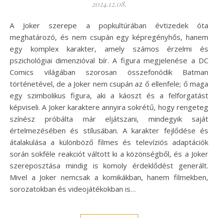
2024.12.08.
A Joker szerepe a popkultúrában évtizedek óta
meghatározó, és nem csupán egy képregényhős, hanem
egy komplex karakter, amely számos érzelmi és
pszichológiai dimenzióval bír. A figura megjelenése a DC
Comics világában szorosan összefonódik Batman
történetével, de a Joker nem csupán az ő ellenfele; ő maga
egy szimbolikus figura, aki a káoszt és a felforgatást
képviseli. A Joker karaktere annyira sokrétű, hogy rengeteg
színész próbálta már eljátszani, mindegyik saját
értelmezésében és stílusában. A karakter fejlődése és
átalakulása a különböző filmes és televíziós adaptációk
során sokféle reakciót váltott ki a közönségből, és a Joker
szereposztása mindig is komoly érdeklődést generált.
Mivel a Joker nemcsak a komikákban, hanem filmekben,
sorozatokban és videojátékokban is…