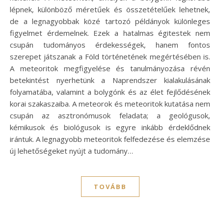
lépnek, különböző méretűek és összetételűek lehetnek,
de a legnagyobbak közé tartozó példányok különleges
figyelmet érdemelnek. Ezek a hatalmas égitestek nem
csupán tudományos érdekességek, hanem fontos
szerepet játszanak a Föld történetének megértésében is.
A meteoritok megfigyelése és tanulmányozása révén
betekintést nyerhetünk a Naprendszer kialakulásának
folyamatába, valamint a bolygónk és az élet fejlődésének
korai szakaszaiba. A meteorok és meteoritok kutatása nem
csupán az asztronómusok feladata; a geológusok,
kémikusok és biológusok is egyre inkább érdeklődnek
irántuk. A legnagyobb meteoritok felfedezése és elemzése
új lehetőségeket nyújt a tudomány…
TOVÁBB