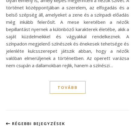
olyan élmény is, amely képes megérinteni a nézők szívét. A
történet középpontjában a szerelem, az elfogadás és a
belső szépség áll, amelyeket a zene és a színpadi előadás
még inkább felerősít. A mese keretében a nézők
bepillantást nyernek a különböző karakterek életébe, akik a
saját küzdelmeikkel és vágyakkal rendelkeznek. A
színpadon megjelenő színészek és énekesek tehetsége és
jelenléte kulcsszerepet játszik abban, hogy a nézők
valóban elmerüljenek a történetben. Az operett varázsa
nem csupán a dallamokban rejlik, hanem a színészi…
TOVÁBB
RÉGEBBI BEJEGYZÉSEK