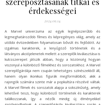
szereposztásának titkai és
érdekességei
2024.09.14.
A Marvel univerzuma az egyik legnépszerűbb és
legmeghatározóbb filmes és képregényes világ, amely az
utóbbi évtizedekben folyamatosan bővült és fejlődött. Az
izgalmas karakterek, a lenyűgöző történetek és a
látványos akciójelenetek mellett a szereplők kiválasztása is
kulcsszerepet játszik abban, hogy a közönség hogyan
viszonyul a különböző filmekhez és sorozatokhoz. A Marvel
szereplőgárdája nem csupán tehetséges színészekből áll,
hanem olyan ikonikus figurák megformálóiból, akik a
rajongók számára szinte már a popkultúra részévé váltak.
A Marvel filmek és sorozatok alapja a sokszínűség, amely
lehetővé teszi, hogy különböző történetek és karakterek
találkozzanak, így a nézők mindig új élményekkel
gazdagodhatnak. A szereplőgárda kiválasztása során a