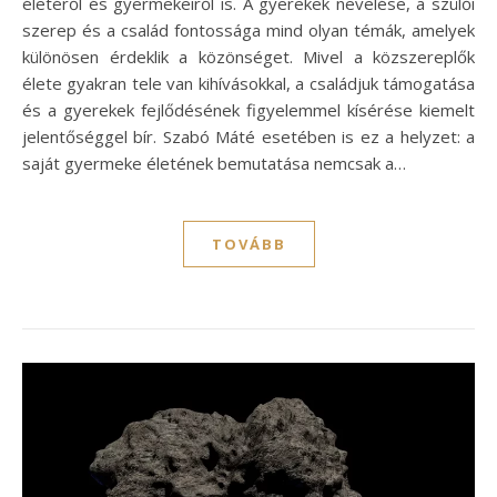
életéről és gyermekeiről is. A gyerekek nevelése, a szülői
szerep és a család fontossága mind olyan témák, amelyek
különösen érdeklik a közönséget. Mivel a közszereplők
élete gyakran tele van kihívásokkal, a családjuk támogatása
és a gyerekek fejlődésének figyelemmel kísérése kiemelt
jelentőséggel bír. Szabó Máté esetében is ez a helyzet: a
saját gyermeke életének bemutatása nemcsak a…
TOVÁBB