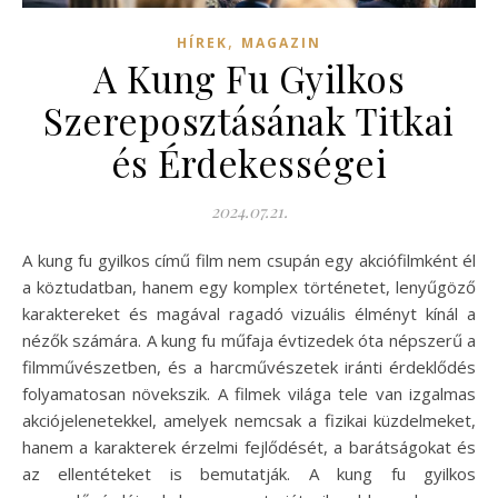
,
HÍREK
MAGAZIN
A Kung Fu Gyilkos
Szereposztásának Titkai
és Érdekességei
2024.07.21.
A kung fu gyilkos című film nem csupán egy akciófilmként él
a köztudatban, hanem egy komplex történetet, lenyűgöző
karaktereket és magával ragadó vizuális élményt kínál a
nézők számára. A kung fu műfaja évtizedek óta népszerű a
filmművészetben, és a harcművészetek iránti érdeklődés
folyamatosan növekszik. A filmek világa tele van izgalmas
akciójelenetekkel, amelyek nemcsak a fizikai küzdelmeket,
hanem a karakterek érzelmi fejlődését, a barátságokat és
az ellentéteket is bemutatják. A kung fu gyilkos