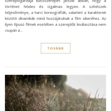
szereplőgárdája kulcsszerepet játszik abban, hogy a
történet hiteles és izgalmas legyen. A színészek
teljesítménye, a harci koreográfiák, valamint a karakterek
közötti dinamikák mind hozzájárulnak a film sikeréhez. Az
ilyen típusú filmek esetében a szereplők kiválasztása nem
csupán a…
TOVÁBB