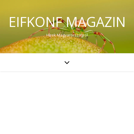
EIFKONF MAGAZIN
Hírek Magyarországról