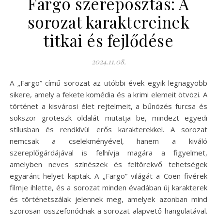
Fargo szereposztás: A
sorozat karaktereinek
titkai és fejlődése
2024.11.08.
A „Fargo” című sorozat az utóbbi évek egyik legnagyobb
sikere, amely a fekete komédia és a krimi elemeit ötvözi. A
történet a kisvárosi élet rejtelmeit, a bűnözés furcsa és
sokszor groteszk oldalát mutatja be, mindezt egyedi
stílusban és rendkívül erős karakterekkel. A sorozat
nemcsak a cselekményével, hanem a kiváló
szereplőgárdájával is felhívja magára a figyelmet,
amelyben neves színészek és feltörekvő tehetségek
egyaránt helyet kaptak. A „Fargo” világát a Coen fivérek
filmje ihlette, és a sorozat minden évadában új karakterek
és történetszálak jelennek meg, amelyek azonban mind
szorosan összefonódnak a sorozat alapvető hangulatával.