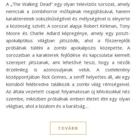
A „The Walking Dead” egy olyan televíziós sorozat, amely
nemcsak a zombihorror műfajának megújításával, hanem
karaktereinek sokszínűségével és mélységével is elnyerte
a közönség szívét. A sorozat alapja Robert Kirkman, Tony
Moore és Charlie Adlard képregénye, amely egy poszt-
apokaliptikus világban játszódik, ahol a főszereplők
próbálnak túlélni a zombi apokalipszis közepette. A
sorozatban a karakterek fejlődése és kapcsolatai kiemelt
szerepet játszanak, ami lehetővé teszi, hogy a nézők
érzelmileg is azonosuljanak velük. A cselekmény
középpontjában Rick Grimes, a seriff helyettes áll, aki egy
kómából felébredve találkozik a zombi világ rémségeivel.
Az általa vezetett csapat folyamatosan új kihívásokkal néz
szembe, miközben próbálnak emberi életet élni egy olyan
világban, ahol a bizalom és a barátság…
TOVÁBB