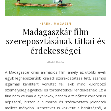
,
HÍREK
MAGAZIN
Madagaszkár film
szereposztásának titkai és
érdekességei
2024.10.17.
A Madagascar című animációs film, amely az utóbbi évek
egyik legnépszerűbb családi szórakoztatása lett, számos
izgalmas karaktert vonultat fel, akik mind különböző
személyiségjegyekkel és történetekkel rendelkeznek. Ez a
film nem csupán a gyerekek, hanem a felnőttek körében is
népszerű, hiszen a humoros és szórakoztató jelenetek
mellett mélyebb üzeneteket is közvetít a barátságról, a