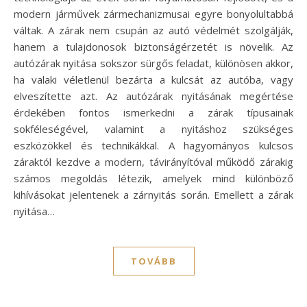
modern járművek zármechanizmusai egyre bonyolultabbá
váltak. A zárak nem csupán az autó védelmét szolgálják,
hanem a tulajdonosok biztonságérzetét is növelik. Az
autózárak nyitása sokszor sürgős feladat, különösen akkor,
ha valaki véletlenül bezárta a kulcsát az autóba, vagy
elveszítette azt. Az autózárak nyitásának megértése
érdekében fontos ismerkedni a zárak típusainak
sokféleségével, valamint a nyitáshoz szükséges
eszközökkel és technikákkal. A hagyományos kulcsos
záraktól kezdve a modern, távirányítóval működő zárakig
számos megoldás létezik, amelyek mind különböző
kihívásokat jelentenek a zárnyitás során. Emellett a zárak
nyitása…
TOVÁBB