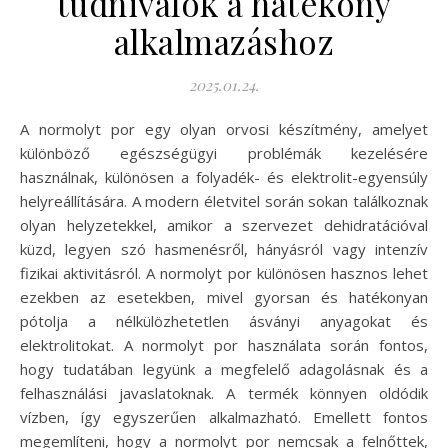
tudnivalók a hatékony
alkalmazáshoz
2025.01.24.
A normolyt por egy olyan orvosi készítmény, amelyet
különböző egészségügyi problémák kezelésére
használnak, különösen a folyadék- és elektrolit-egyensúly
helyreállítására. A modern életvitel során sokan találkoznak
olyan helyzetekkel, amikor a szervezet dehidratációval
küzd, legyen szó hasmenésről, hányásról vagy intenzív
fizikai aktivitásról. A normolyt por különösen hasznos lehet
ezekben az esetekben, mivel gyorsan és hatékonyan
pótolja a nélkülözhetetlen ásványi anyagokat és
elektrolitokat. A normolyt por használata során fontos,
hogy tudatában legyünk a megfelelő adagolásnak és a
felhasználási javaslatoknak. A termék könnyen oldódik
vízben, így egyszerűen alkalmazható. Emellett fontos
megemlíteni, hogy a normolyt por nemcsak a felnőttek,