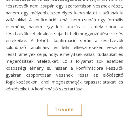
résztvevők nem csupán egy szertartáson vesznek részt,
hanem egy mélyebb, személyes kapcsolatot alakítanak ki
vallásukkal. A konfirmáció tehát nem csupán egy formális
esemény, hanem egy lelki utazás is, amely során a
résztvevők reflektálnak saját hitbeli meggyőződéseikre és
értékeikre. A felnőtt konfirmáció során a résztvevők
különböző tanulmányi és lelki felkészítéseken vesznek
részt, amelyek célja, hogy elmélyítsék vallási tudásukat és
megerősítsék hitéletüket. Ez a folyamat sok esetben
közösségi élmény is, hiszen a konfirmációra készülők
gyakran csoportosan vesznek részt az előkészítő
foglalkozásokon, ahol megoszthatják tapasztalataikat és
kérdéseiket. A konfirmáció szertartása…
TOVÁBB