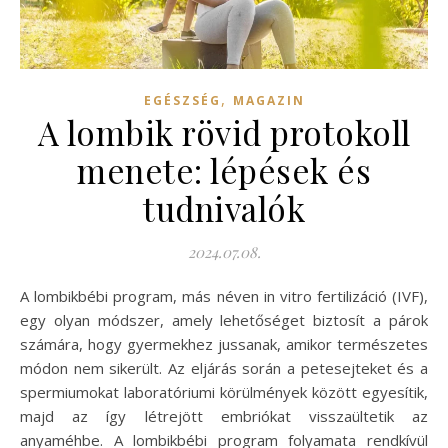
,
EGÉSZSÉG
MAGAZIN
A lombik rövid protokoll
menete: lépések és
tudnivalók
2024.07.08.
A lombikbébi program, más néven in vitro fertilizáció (IVF),
egy olyan módszer, amely lehetőséget biztosít a párok
számára, hogy gyermekhez jussanak, amikor természetes
módon nem sikerült. Az eljárás során a petesejteket és a
spermiumokat laboratóriumi körülmények között egyesítik,
majd az így létrejött embriókat visszaültetik az
anyaméhbe. A lombikbébi program folyamata rendkívül