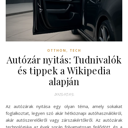
,
OTTHON
TECH
Autózár nyitás: Tudnivalók
és tippek a Wikipedia
alapján
2025.07.03.
Az autózárak nyitása egy olyan téma, amely sokakat
foglalkoztat, legyen szó akár hétköznapi autóhasználókról,
akár autószerelőkről vagy zárszakértőkről. Az autózárak
technológiája az évek során folyamatosan fejlődött, és a