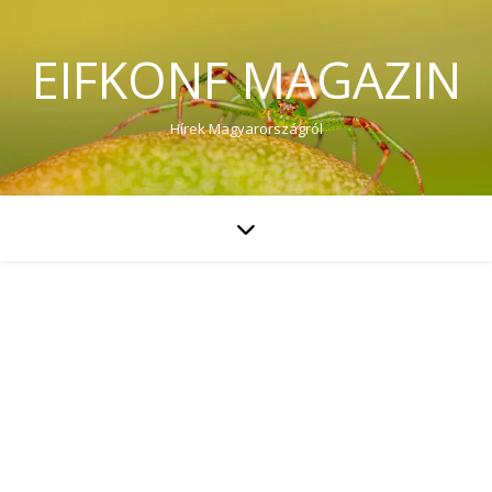
EIFKONF MAGAZIN
Hírek Magyarországról