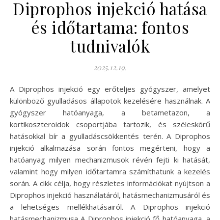
Diprophos injekció hatása
és időtartama: fontos
tudnivalók
2025.12.19.
A Diprophos injekció egy erőteljes gyógyszer, amelyet
különböző gyulladásos állapotok kezelésére használnak. A
gyógyszer hatóanyaga, a betametazon, a
kortikoszteroidok csoportjába tartozik, és széleskörű
hatásokkal bír a gyulladáscsökkentés terén. A Diprophos
injekció alkalmazása során fontos megérteni, hogy a
hatóanyag milyen mechanizmusok révén fejti ki hatását,
valamint hogy milyen időtartamra számíthatunk a kezelés
során. A cikk célja, hogy részletes információkat nyújtson a
Diprophos injekció használatáról, hatásmechanizmusáról és
a lehetséges mellékhatásairól. A Diprophos injekció
hatásmechanizmusa A Diprophos injekció fő hatóanyaga, a