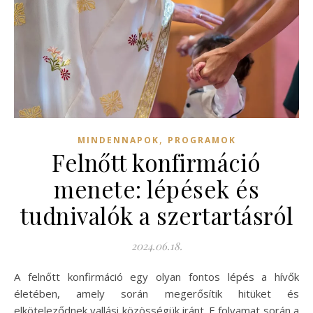
,
MINDENNAPOK
PROGRAMOK
Felnőtt konfirmáció
menete: lépések és
tudnivalók a szertartásról
2024.06.18.
A felnőtt konfirmáció egy olyan fontos lépés a hívők
életében, amely során megerősítik hitüket és
elköteleződnek vallási közösségük iránt. E folyamat során a