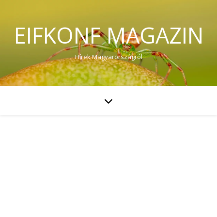
EIFKONF MAGAZIN
Hírek Magyarországról