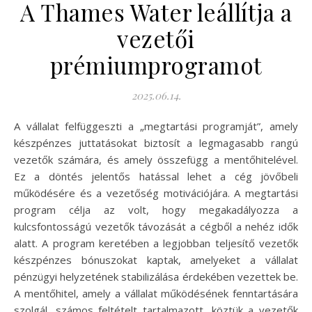
A Thames Water leállítja a
vezetői
prémiumprogramot
2025.06.14.
A vállalat felfüggeszti a „megtartási programját”, amely
készpénzes juttatásokat biztosít a legmagasabb rangú
vezetők számára, és amely összefügg a mentőhitelével.
Ez a döntés jelentős hatással lehet a cég jövőbeli
működésére és a vezetőség motivációjára. A megtartási
program célja az volt, hogy megakadályozza a
kulcsfontosságú vezetők távozását a cégből a nehéz idők
alatt. A program keretében a legjobban teljesítő vezetők
készpénzes bónuszokat kaptak, amelyeket a vállalat
pénzügyi helyzetének stabilizálása érdekében vezettek be.
A mentőhitel, amely a vállalat működésének fenntartására
szolgál, számos feltételt tartalmazott, köztük a vezetők