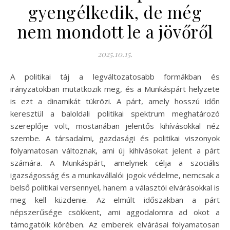
gyengélkedik, de még
nem mondott le a jövőről
2025.10.15.
A politikai táj a legváltozatosabb formákban és
irányzatokban mutatkozik meg, és a Munkáspárt helyzete
is ezt a dinamikát tükrözi. A párt, amely hosszú időn
keresztül a baloldali politikai spektrum meghatározó
szereplője volt, mostanában jelentős kihívásokkal néz
szembe. A társadalmi, gazdasági és politikai viszonyok
folyamatosan változnak, ami új kihívásokat jelent a párt
számára. A Munkáspárt, amelynek célja a szociális
igazságosság és a munkavállalói jogok védelme, nemcsak a
belső politikai versennyel, hanem a választói elvárásokkal is
meg kell küzdenie. Az elmúlt időszakban a párt
népszerűsége csökkent, ami aggodalomra ad okot a
támogatóik körében. Az emberek elvárásai folyamatosan