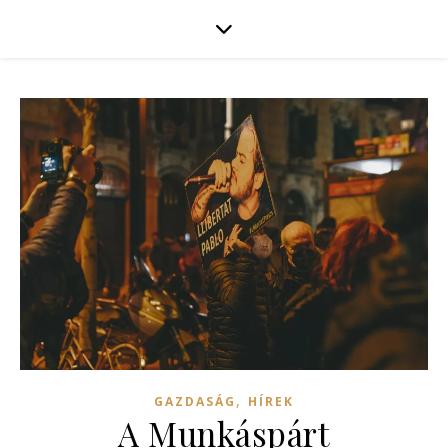
,
GAZDASÁG
HÍREK
A Munkáspárt