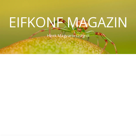
EIFKONF MAGAZIN
Hírek Magyarországról