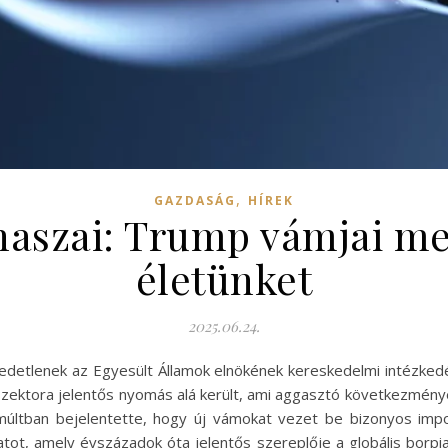
,
GAZDASÁG
HÍREK
aszai: Trump vámjai me
életünket
2025.06.24.
edetlenek az Egyesült Államok elnökének kereskedelmi intézkedé
zektora jelentős nyomás alá került, ami aggasztó következménye
lmúltban bejelentette, hogy új vámokat vezet be bizonyos impo
atot, amely évszázadok óta jelentős szereplője a globális borpi