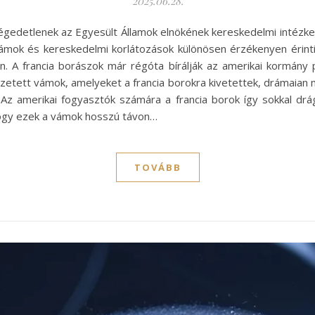
2025.06.28.
légedetlenek az Egyesült Államok elnökének kereskedelmi intézke
ámok és kereskedelmi korlátozások különösen érzékenyen érint
. A francia borászok már régóta bírálják az amerikai kormány p
vezetett vámok, amelyeket a francia borokra kivetettek, drámaia
t. Az amerikai fogyasztók számára a francia borok így sokkal dr
 hogy ezek a vámok hosszú távon…
TOVÁBB