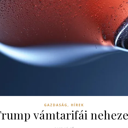
,
GAZDASÁG
HÍREK
Trump vámtarifái nehez