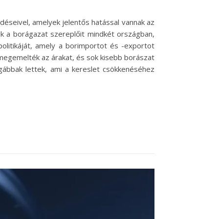
déseivel, amelyek jelentős hatással vannak az
ik a borágazat szereplőit mindkét országban,
olitikáját, amely a borimportot és -exportot
n megemelték az árakat, és sok kisebb borászat
ágábbak lettek, ami a kereslet csökkenéséhez