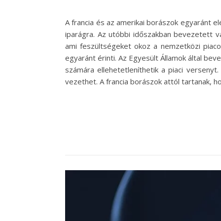
A francia és az amerikai borászok egyaránt e
iparágra. Az utóbbi időszakban bevezetett v
ami feszültségeket okoz a nemzetközi piacon
egyaránt érinti. Az Egyesült Államok által be
számára ellehetetleníthetik a piaci verseny
vezethet. A francia borászok attól tartanak,