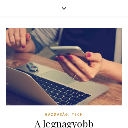
,
GAZDASÁG
TECH
A legnagyobb