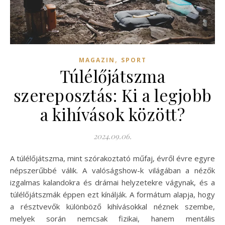
,
MAGAZIN
SPORT
Túlélőjátszma
szereposztás: Ki a legjobb
a kihívások között?
2024.09.06.
A túlélőjátszma, mint szórakoztató műfaj, évről évre egyre
népszerűbbé válik. A valóságshow-k világában a nézők
izgalmas kalandokra és drámai helyzetekre vágynak, és a
túlélőjátszmák éppen ezt kínálják. A formátum alapja, hogy
a résztvevők különböző kihívásokkal néznek szembe,
melyek során nemcsak fizikai, hanem mentális