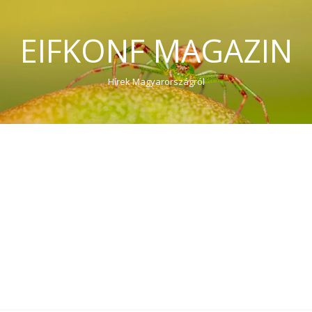
EIFKONF MAGAZIN
Hírek Magyarországról