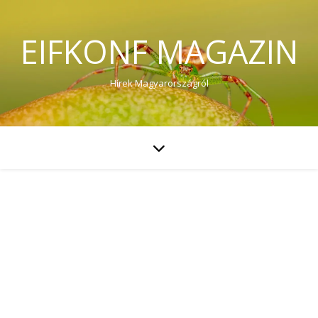
EIFKONF MAGAZIN
Hírek Magyarországról