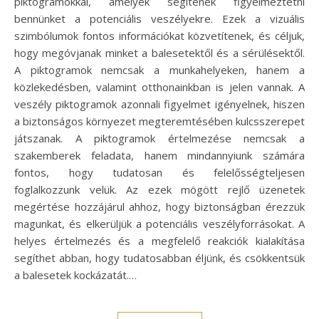
piktogramokkal, amelyek segítenek figyelmeztetni
bennünket a potenciális veszélyekre. Ezek a vizuális
szimbólumok fontos információkat közvetítenek, és céljuk,
hogy megóvjanak minket a balesetektől és a sérülésektől.
A piktogramok nemcsak a munkahelyeken, hanem a
közlekedésben, valamint otthonainkban is jelen vannak. A
veszély piktogramok azonnali figyelmet igényelnek, hiszen
a biztonságos környezet megteremtésében kulcsszerepet
játszanak. A piktogramok értelmezése nemcsak a
szakemberek feladata, hanem mindannyiunk számára
fontos, hogy tudatosan és felelősségteljesen
foglalkozzunk velük. Az ezek mögött rejlő üzenetek
megértése hozzájárul ahhoz, hogy biztonságban érezzük
magunkat, és elkerüljük a potenciális veszélyforrásokat. A
helyes értelmezés és a megfelelő reakciók kialakítása
segíthet abban, hogy tudatosabban éljünk, és csökkentsük
a balesetek kockázatát.…