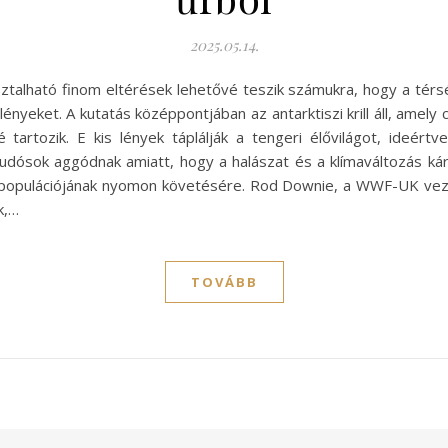
2025.05.14.
sztalható finom eltérések lehetővé teszik számukra, hogy a térs
lőlényeket. A kutatás középpontjában az antarktiszi krill áll, am
tartozik. E kis lények táplálják a tengeri élővilágot, ideértve
dósok aggódnak amiatt, hogy a halászat és a klímaváltozás káro
 populációjának nyomon követésére. Rod Downie, a WWF-UK veze
k,…
TOVÁBB