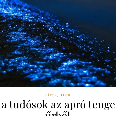
,
HÍREK
TECH
a tudósok az apró tenge
űrből