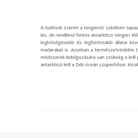
A tudósok szerint a tengervíz színében tapa
kis, de rendkívül fontos antarktiszi tengeri é
legbőségesebb és legfontosabb állatai közé 
madarakat is. Azonban a természetvédelmi tu
módszerek kidolgozására van szükség a krill
antarktiszi krill a Déli-óceán szuperhősei. Kicsi