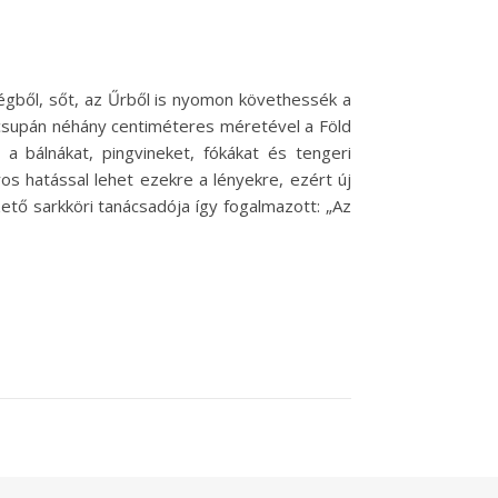
égből, sőt, az Űrből is nyomon követhessék a
ely csupán néhány centiméteres méretével a Föld
 a bálnákat, pingvineket, fókákat és tengeri
s hatással lehet ezekre a lényekre, ezért új
tő sarkköri tanácsadója így fogalmazott: „Az