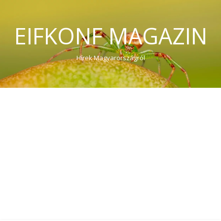
EIFKONF MAGAZIN
Hírek Magyarországról