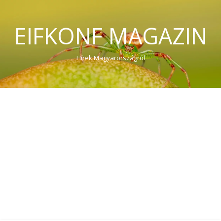
EIFKONF MAGAZIN
Hírek Magyarországról