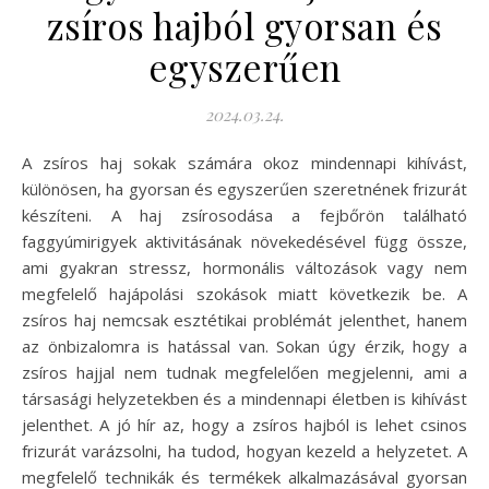
zsíros hajból gyorsan és
egyszerűen
2024.03.24.
A zsíros haj sokak számára okoz mindennapi kihívást,
különösen, ha gyorsan és egyszerűen szeretnének frizurát
készíteni. A haj zsírosodása a fejbőrön található
faggyúmirigyek aktivitásának növekedésével függ össze,
ami gyakran stressz, hormonális változások vagy nem
megfelelő hajápolási szokások miatt következik be. A
zsíros haj nemcsak esztétikai problémát jelenthet, hanem
az önbizalomra is hatással van. Sokan úgy érzik, hogy a
zsíros hajjal nem tudnak megfelelően megjelenni, ami a
társasági helyzetekben és a mindennapi életben is kihívást
jelenthet. A jó hír az, hogy a zsíros hajból is lehet csinos
frizurát varázsolni, ha tudod, hogyan kezeld a helyzetet. A
megfelelő technikák és termékek alkalmazásával gyorsan