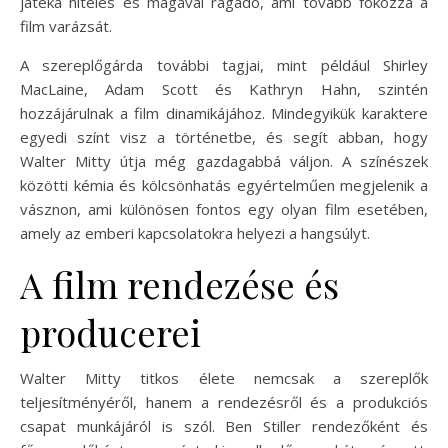
játéka hiteles és magával ragadó, ami tovább fokozza a
film varázsát.
A szereplőgárda további tagjai, mint például Shirley
MacLaine, Adam Scott és Kathryn Hahn, szintén
hozzájárulnak a film dinamikájához. Mindegyikük karaktere
egyedi színt visz a történetbe, és segít abban, hogy
Walter Mitty útja még gazdagabbá váljon. A színészek
közötti kémia és kölcsönhatás egyértelműen megjelenik a
vásznon, ami különösen fontos egy olyan film esetében,
amely az emberi kapcsolatokra helyezi a hangsúlyt.
A film rendezése és
producerei
Walter Mitty titkos élete nemcsak a szereplők
teljesítményéről, hanem a rendezésről és a produkciós
csapat munkájáról is szól. Ben Stiller rendezőként és