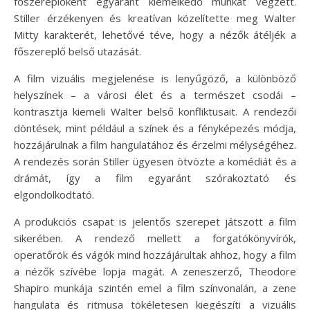
főszereplőként egyaránt kiemelkedő munkát végzett.
Stiller érzékenyen és kreatívan közelítette meg Walter
Mitty karakterét, lehetővé téve, hogy a nézők átéljék a
főszereplő belső utazását.
A film vizuális megjelenése is lenyűgöző, a különböző
helyszínek – a városi élet és a természet csodái –
kontrasztja kiemeli Walter belső konfliktusait. A rendezői
döntések, mint például a színek és a fényképezés módja,
hozzájárulnak a film hangulatához és érzelmi mélységéhez.
A rendezés során Stiller ügyesen ötvözte a komédiát és a
drámát, így a film egyaránt szórakoztató és
elgondolkodtató.
A produkciós csapat is jelentős szerepet játszott a film
sikerében. A rendező mellett a forgatókönyvírók,
operatőrök és vágók mind hozzájárultak ahhoz, hogy a film
a nézők szívébe lopja magát. A zeneszerző, Theodore
Shapiro munkája szintén emel a film színvonalán, a zene
hangulata és ritmusa tökéletesen kiegészíti a vizuális