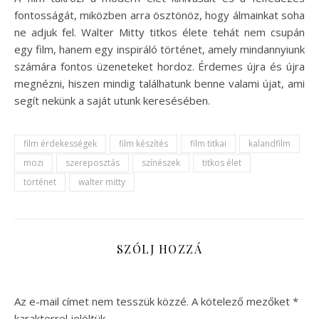
fontosságát, miközben arra ösztönöz, hogy álmainkat soha
ne adjuk fel. Walter Mitty titkos élete tehát nem csupán
egy film, hanem egy inspiráló történet, amely mindannyiunk
számára fontos üzeneteket hordoz. Érdemes újra és újra
megnézni, hiszen mindig találhatunk benne valami újat, ami
segít nekünk a saját utunk keresésében.
film érdekességek
film készítés
film titkai
kalandfilm
mozi
szereposztás
színészek
titkos élet
történet
walter mitty
SZÓLJ HOZZÁ
Az e-mail címet nem tesszük közzé.
A kötelező mezőket
*
karakterrel jelöltük