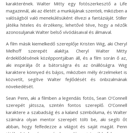
karakterének. Walter Mitty egy fotószerkesztő a Life
magazinnál, aki az életét a munkájának szenteli, miközben a
valóságból való menekülésüként élvezi a fantáziáját. Stiller
játéka hiteles és érzékeny, lehetővé téve, hogy a nézők
azonosuljanak Walter belső vívódásaival és álmaival.
A film másik kiemelkedő szereplője Kristen Wiig, aki Cheryl
Melhoff szerepét alakítja. Cheryl Walter Mitty
érdeklődésének középpontjában áll, és a film során ő az,
aki inspirálja őt a bátorságra és az önállóságra. Wiig
karaktere könnyed és bájos, miközben mély érzelmeket is
közvetít, segítve Walter fejlődését és önbizalmának
növekedését.
Sean Penn, aki a filmben a legendás fotós, Sean O’Connell
szerepét játssza, szintén fontos szereplő. O’Connell
karaktere a szabadság és a kaland szimbóluma, és Walter
számára olyan mentor szerepét tölti be, aki segíti őt
abban, hogy felfedezze a világot és saját magát. Penn