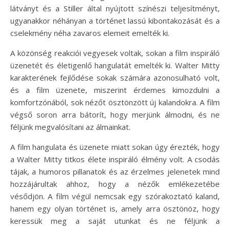
látványt és a Stiller által nyújtott színészi teljesítményt,
ugyanakkor néhányan a történet lassú kibontakozását és a
cselekmény néha zavaros elemeit emelték ki.
A közönség reakciói vegyesek voltak, sokan a film inspiráló
üzenetét és életigenlő hangulatát emelték ki. Walter Mitty
karakterének fejlődése sokak számára azonosulható volt,
és a film üzenete, miszerint érdemes kimozdulni a
komfortzónából, sok nézőt ösztönzött új kalandokra. A film
végső soron arra bátorít, hogy merjünk álmodni, és ne
féljünk megvalósítani az álmainkat.
A film hangulata és üzenete miatt sokan úgy érezték, hogy
a Walter Mitty titkos élete inspiráló élmény volt. A csodás
tájak, a humoros pillanatok és az érzelmes jelenetek mind
hozzájárultak ahhoz, hogy a nézők emlékezetébe
vésődjön. A film végül nemcsak egy szórakoztató kaland,
hanem egy olyan történet is, amely arra ösztönöz, hogy
keressük meg a saját utunkat és ne féljünk a