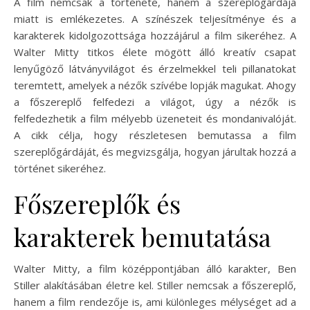
A film nemcsak a története, hanem a szereplőgárdája
miatt is emlékezetes. A színészek teljesítménye és a
karakterek kidolgozottsága hozzájárul a film sikeréhez. A
Walter Mitty titkos élete mögött álló kreatív csapat
lenyűgöző látványvilágot és érzelmekkel teli pillanatokat
teremtett, amelyek a nézők szívébe lopják magukat. Ahogy
a főszereplő felfedezi a világot, úgy a nézők is
felfedezhetik a film mélyebb üzeneteit és mondanivalóját.
A cikk célja, hogy részletesen bemutassa a film
szereplőgárdáját, és megvizsgálja, hogyan járultak hozzá a
történet sikeréhez.
Főszereplők és
karakterek bemutatása
Walter Mitty, a film középpontjában álló karakter, Ben
Stiller alakításában életre kel. Stiller nemcsak a főszereplő,
hanem a film rendezője is, ami különleges mélységet ad a