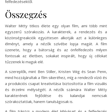
felfedezésektől.
Összegzés
Walter Mitty titkos élete egy olyan film, ami több mint
egyszerű szórakozás. A karakterek, a rendezés és a
közönségreakciók együttesen alkotják azt a különleges
élményt, amely a nézők szívébe lopja magát. A film
üzenete, hogy a bátorság és az önfelfedezés milyen
fontosak az életben, sokakat inspirált, hogy új célokat
tűzzenek ki maguk elé.
A szereplők, mint Ben Stiller, Kristen Wiig és Sean Penn,
mind hozzájárultak a film sikeréhez, míg a rendezői vízió és
a produkciós csapat kreativitása biztosította a film vizuális
és érzelmi mélységét. A nézők számára Walter Mitty
karakterének fejlődése és kalandjai nemcsak
szórakoztatóak, hanem tanulságosak is.
A film tükrözi a modern élet kihívásait és a felfedezés