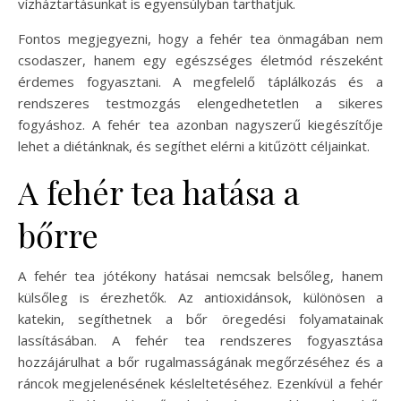
vízháztartásunkat is egyensúlyban tarthatjuk.
Fontos megjegyezni, hogy a fehér tea önmagában nem
csodaszer, hanem egy egészséges életmód részeként
érdemes fogyasztani. A megfelelő táplálkozás és a
rendszeres testmozgás elengedhetetlen a sikeres
fogyáshoz. A fehér tea azonban nagyszerű kiegészítője
lehet a diétánknak, és segíthet elérni a kitűzött céljainkat.
A fehér tea hatása a
bőrre
A fehér tea jótékony hatásai nemcsak belsőleg, hanem
külsőleg is érezhetők. Az antioxidánsok, különösen a
katekin, segíthetnek a bőr öregedési folyamatainak
lassításában. A fehér tea rendszeres fogyasztása
hozzájárulhat a bőr rugalmasságának megőrzéséhez és a
ráncok megjelenésének késleltetéséhez. Ezenkívül a fehér