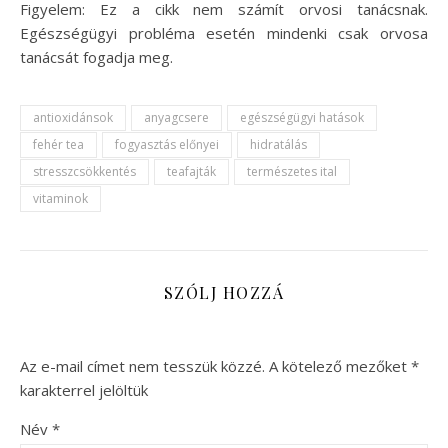
Figyelem: Ez a cikk nem számít orvosi tanácsnak.
Egészségügyi probléma esetén mindenki csak orvosa
tanácsát fogadja meg.
antioxidánsok
anyagcsere
egészségügyi hatások
fehér tea
fogyasztás előnyei
hidratálás
stresszcsökkentés
teafajták
természetes ital
vitaminok
SZÓLJ HOZZÁ
Az e-mail címet nem tesszük közzé.
A kötelező mezőket
*
karakterrel jelöltük
Név
*