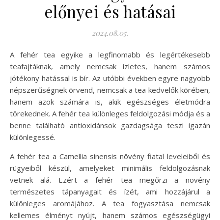
előnyei és hatásai
2024.08.05.
A fehér tea egyike a legfinomabb és legértékesebb
teafajtáknak, amely nemcsak ízletes, hanem számos
jótékony hatással is bír. Az utóbbi években egyre nagyobb
népszerűségnek örvend, nemcsak a tea kedvelők körében,
hanem azok számára is, akik egészséges életmódra
törekednek. A fehér tea különleges feldolgozási módja és a
benne található antioxidánsok gazdagsága teszi igazán
különlegessé.
A fehér tea a Camellia sinensis növény fiatal leveleiből és
rügyeiből készül, amelyeket minimális feldolgozásnak
vetnek alá. Ezért a fehér tea megőrzi a növény
természetes tápanyagait és ízét, ami hozzájárul a
különleges aromájához. A tea fogyasztása nemcsak
kellemes élményt nyújt, hanem számos egészségügyi