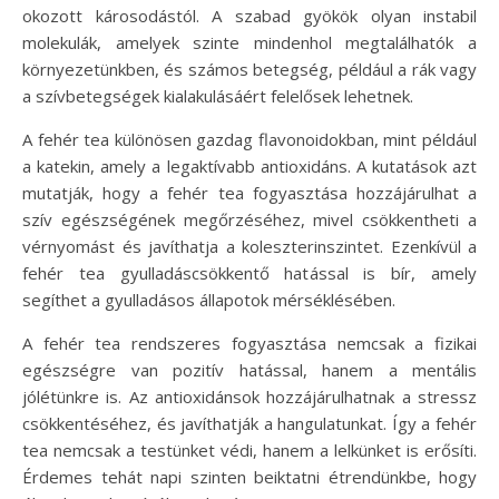
okozott károsodástól. A szabad gyökök olyan instabil
molekulák, amelyek szinte mindenhol megtalálhatók a
környezetünkben, és számos betegség, például a rák vagy
a szívbetegségek kialakulásáért felelősek lehetnek.
A fehér tea különösen gazdag flavonoidokban, mint például
a katekin, amely a legaktívabb antioxidáns. A kutatások azt
mutatják, hogy a fehér tea fogyasztása hozzájárulhat a
szív egészségének megőrzéséhez, mivel csökkentheti a
vérnyomást és javíthatja a koleszterinszintet. Ezenkívül a
fehér tea gyulladáscsökkentő hatással is bír, amely
segíthet a gyulladásos állapotok mérséklésében.
A fehér tea rendszeres fogyasztása nemcsak a fizikai
egészségre van pozitív hatással, hanem a mentális
jólétünkre is. Az antioxidánsok hozzájárulhatnak a stressz
csökkentéséhez, és javíthatják a hangulatunkat. Így a fehér
tea nemcsak a testünket védi, hanem a lelkünket is erősíti.
Érdemes tehát napi szinten beiktatni étrendünkbe, hogy