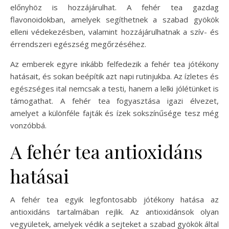
előnyhöz is hozzájárulhat. A fehér tea gazdag
flavonoidokban, amelyek segíthetnek a szabad gyökök
elleni védekezésben, valamint hozzájárulhatnak a szív- és
érrendszeri egészség megőrzéséhez.
Az emberek egyre inkább felfedezik a fehér tea jótékony
hatásait, és sokan beépítik azt napi rutinjukba. Az ízletes és
egészséges ital nemcsak a testi, hanem a lelki jólétünket is
támogathat. A fehér tea fogyasztása igazi élvezet,
amelyet a különféle fajták és ízek sokszínűsége tesz még
vonzóbbá.
A fehér tea antioxidáns
hatásai
A fehér tea egyik legfontosabb jótékony hatása az
antioxidáns tartalmában rejlik. Az antioxidánsok olyan
vegyületek, amelyek védik a sejteket a szabad gyökök által