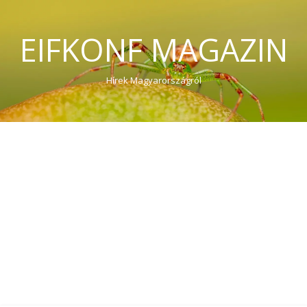
EIFKONF MAGAZIN
Hírek Magyarországról