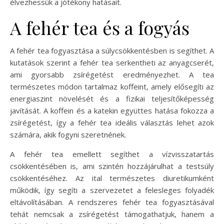
élvezhessük a jótékony hatásait.
A fehér tea és a fogyás
A fehér tea fogyasztása a súlycsökkentésben is segíthet. A
kutatások szerint a fehér tea serkentheti az anyagcserét,
ami gyorsabb zsírégetést eredményezhet. A tea
természetes módon tartalmaz koffeint, amely elősegíti az
energiaszint növelését és a fizikai teljesítőképesség
javítását. A koffein és a katekin együttes hatása fokozza a
zsírégetést, így a fehér tea ideális választás lehet azok
számára, akik fogyni szeretnének.
A fehér tea emellett segíthet a vízvisszatartás
csökkentésében is, ami szintén hozzájárulhat a testsúly
csökkentéséhez. Az ital természetes diuretikumként
működik, így segíti a szervezetet a felesleges folyadék
eltávolításában. A rendszeres fehér tea fogyasztásával
tehát nemcsak a zsírégetést támogathatjuk, hanem a