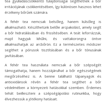
tea gyulladáscsökkentő tulajdonságai segíthetnek a bőr
irritációjának csökkentésében, így különösen hasznos lehet
érzékeny bőrűek számára.
A fehér tea nemcsak belsőleg, hanem külsőleg is
alkalmazható. Készíthetünk belőle arcpakolást, amely segít
a bőr hidratálásában és frissítésében. A teát leforrázzuk,
majd hagyjuk kihűlni, és vattakorongra öntve
alkalmazhatjuk az arcbőrön. Ez a természetes módszer
segíthet a pórusok tisztításában és a bőr tónusának
javításában.
A fehér tea használata nemcsak a bőr szépségét
támogathatja, hanem hozzájárulhat a bőr egészségének
megőrzéséhez is. A benne található tápanyagok és
antioxidánsok révén a fehér tea segíthet a bőr
védelmében a környezeti hatásokkal szemben. Érdemes
tehát beilleszteni a szépségápolási rutinunkba, hogy
élvezhessük a jótékony hatásait.