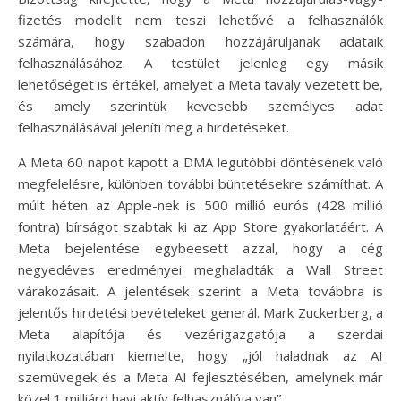
fizetés modellt nem teszi lehetővé a felhasználók
számára, hogy szabadon hozzájáruljanak adataik
felhasználásához. A testület jelenleg egy másik
lehetőséget is értékel, amelyet a Meta tavaly vezetett be,
és amely szerintük kevesebb személyes adat
felhasználásával jeleníti meg a hirdetéseket.
A Meta 60 napot kapott a DMA legutóbbi döntésének való
megfelelésre, különben további büntetésekre számíthat. A
múlt héten az Apple-nek is 500 millió eurós (428 millió
fontra) bírságot szabtak ki az App Store gyakorlatáért. A
Meta bejelentése egybeesett azzal, hogy a cég
negyedéves eredményei meghaladták a Wall Street
várakozásait. A jelentések szerint a Meta továbbra is
jelentős hirdetési bevételeket generál. Mark Zuckerberg, a
Meta alapítója és vezérigazgatója a szerdai
nyilatkozatában kiemelte, hogy „jól haladnak az AI
szemüvegek és a Meta AI fejlesztésében, amelynek már
közel 1 milliárd havi aktív felhasználója van”.