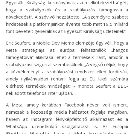
Egyesült Királyság kormányának azon elkötelezettségét,
hogy a szabályozók és a szabályozás támogassa a
növekedést”. A szóvivő hozzátette: „A személyre szabott
hirdetések a platformjainkon évente több mint 19,5 milliárd
font bevételt generálnak az Egyesült Királyság üzleteinek”.
Eric Seufert, a Mobile Dev Memo elemzője úgy véli, hogy a
Meta stratégiája az európai felhasználók „hangos
támogatóivá” alakítása lehet a termékeik iránt, amidőn a
szabályozási szigorral szembesülnek. „A végső céljuk, hogy
a közvéleményt a szabályozási rendszer ellen fordítsák,
amely nyilvánvalóan rontani fogja az EU lakói számára
elérhető termékek minőségét” – mondta Seufert a BBC-
nek adott telefonos interjújában.
A Meta, amely korábban Facebook néven volt ismert,
nemcsak a közösségi média hálózatot foglalja magában,
hanem az Instagram fényképfeltöltő alkalmazást és a
WhatsApp üzenetküldő szolgáltatást is. Az Európai
Bizottság kifejtette, hogy a Meta hozzájárulás-vagy-