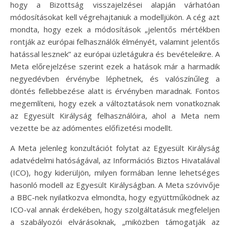
hogy a Bizottság visszajelzései alapján várhatóan
módosításokat kell végrehajtaniuk a modelljükön. A cég azt
mondta, hogy ezek a módosítások „jelentős mértékben
rontják az európai felhasználók élményét, valamint jelentős
hatással lesznek” az európai üzletágukra és bevételeikre. A
Meta előrejelzése szerint ezek a hatások már a harmadik
negyedévben érvénybe léphetnek, és valószínűleg a
döntés fellebbezése alatt is érvényben maradnak. Fontos
megemlíteni, hogy ezek a változtatások nem vonatkoznak
az Egyesült Királyság felhasználóira, ahol a Meta nem
vezette be az adómentes előfizetési modellt.
A Meta jelenleg konzultációt folytat az Egyesült Királyság
adatvédelmi hatóságával, az Információs Biztos Hivatalával
(ICO), hogy kiderüljön, milyen formában lenne lehetséges
hasonló modell az Egyesült Királyságban. A Meta szóvivője
a BBC-nek nyilatkozva elmondta, hogy együttműködnek az
ICO-val annak érdekében, hogy szolgáltatásuk megfeleljen
a szabályozói elvárásoknak, „miközben támogatják az