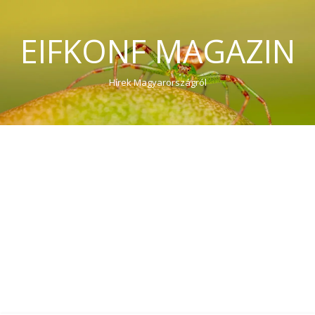
EIFKONF MAGAZIN
Hírek Magyarországról