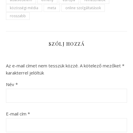
közösségi média
meta
online szolgáltatások
rosszabb
SZÓLJ HOZZÁ
Az e-mail címet nem tesszük közzé.
A kötelező mezőket
*
karakterrel jelöltük
Név
*
E-mail cím
*