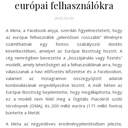
európai felhasználókra
2025.05.10.
A Meta, a Facebook anyja, szerdán figyelmeztetett, hogy
az európai felhasználók „jelentősen rosszabb” élményre
számíthatnak egy fontos szabályozói döntés
következtében, amelyet az Európai Bizottság hozott. A
cég nemrégiben bevezette a „hozzájárulás vagy fizetés”
modellt, amely lehetőséget ad a felhasználóknak arra, hogy
válasszanak a havi előfizetés kifizetése és a Facebookon,
valamint az Instagramon összegyűjtött adatok
kombinálásának engedélyezése között. A múlt héten az
Európai Bizottság bejelentette, hogy megállapította, hogy
ez a modell nem felel meg a Digitális Piacokról szóló
törvénynek (DMA), és 200 millió euróra (171 millió fontra)
büntette a Metát.
A Meta az negyedéves eredményjelentésében jelezte,