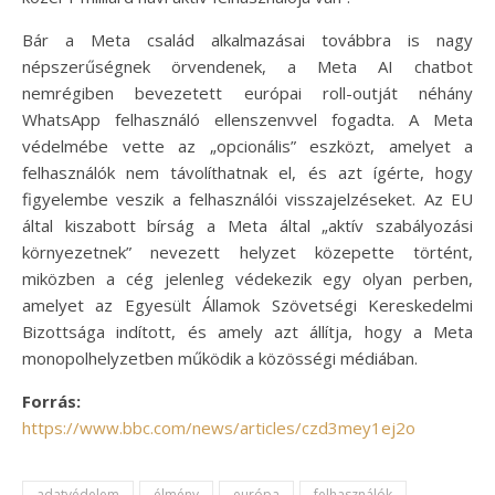
Bár a Meta család alkalmazásai továbbra is nagy
népszerűségnek örvendenek, a Meta AI chatbot
nemrégiben bevezetett európai roll-outját néhány
WhatsApp felhasználó ellenszenvvel fogadta. A Meta
védelmébe vette az „opcionális” eszközt, amelyet a
felhasználók nem távolíthatnak el, és azt ígérte, hogy
figyelembe veszik a felhasználói visszajelzéseket. Az EU
által kiszabott bírság a Meta által „aktív szabályozási
környezetnek” nevezett helyzet közepette történt,
miközben a cég jelenleg védekezik egy olyan perben,
amelyet az Egyesült Államok Szövetségi Kereskedelmi
Bizottsága indított, és amely azt állítja, hogy a Meta
monopolhelyzetben működik a közösségi médiában.
Forrás:
https://www.bbc.com/news/articles/czd3mey1ej2o
adatvédelem
élmény
európa
felhasználók