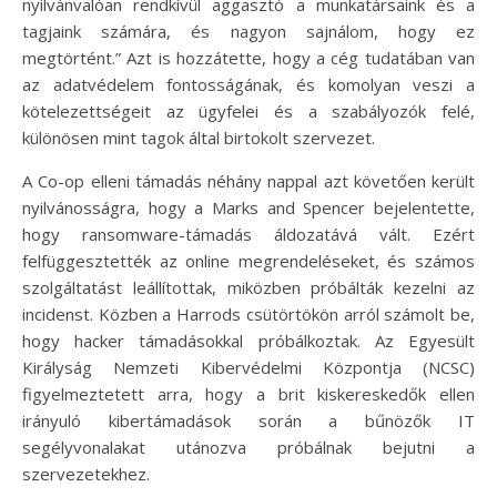
nyilvánvalóan rendkívül aggasztó a munkatársaink és a
tagjaink számára, és nagyon sajnálom, hogy ez
megtörtént.” Azt is hozzátette, hogy a cég tudatában van
az adatvédelem fontosságának, és komolyan veszi a
kötelezettségeit az ügyfelei és a szabályozók felé,
különösen mint tagok által birtokolt szervezet.
A Co-op elleni támadás néhány nappal azt követően került
nyilvánosságra, hogy a Marks and Spencer bejelentette,
hogy ransomware-támadás áldozatává vált. Ezért
felfüggesztették az online megrendeléseket, és számos
szolgáltatást leállítottak, miközben próbálták kezelni az
incidenst. Közben a Harrods csütörtökön arról számolt be,
hogy hacker támadásokkal próbálkoztak. Az Egyesült
Királyság Nemzeti Kibervédelmi Központja (NCSC)
figyelmeztetett arra, hogy a brit kiskereskedők ellen
irányuló kibertámadások során a bűnözők IT
segélyvonalakat utánozva próbálnak bejutni a
szervezetekhez.