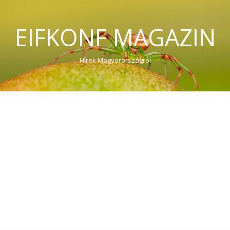
EIFKONF MAGAZIN
Hírek Magyarországról