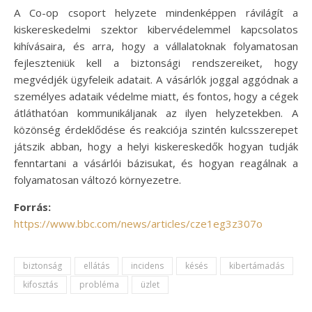
A Co-op csoport helyzete mindenképpen rávilágít a
kiskereskedelmi szektor kibervédelemmel kapcsolatos
kihívásaira, és arra, hogy a vállalatoknak folyamatosan
fejleszteniük kell a biztonsági rendszereiket, hogy
megvédjék ügyfeleik adatait. A vásárlók joggal aggódnak a
személyes adataik védelme miatt, és fontos, hogy a cégek
átláthatóan kommunikáljanak az ilyen helyzetekben. A
közönség érdeklődése és reakciója szintén kulcsszerepet
játszik abban, hogy a helyi kiskereskedők hogyan tudják
fenntartani a vásárlói bázisukat, és hogyan reagálnak a
folyamatosan változó környezetre.
Forrás:
https://www.bbc.com/news/articles/cze1eg3z307o
biztonság
ellátás
incidens
késés
kibertámadás
kifosztás
probléma
üzlet