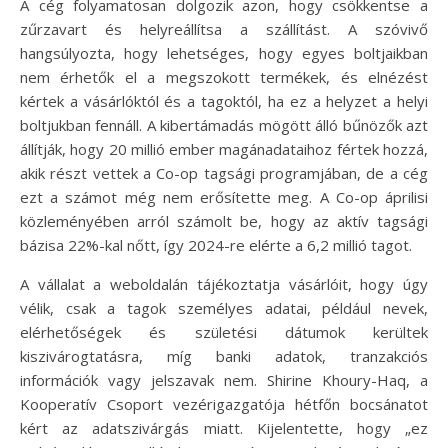
A cég folyamatosan dolgozik azon, hogy csökkentse a
zűrzavart és helyreállítsa a szállítást. A szóvivő
hangsúlyozta, hogy lehetséges, hogy egyes boltjaikban
nem érhetők el a megszokott termékek, és elnézést
kértek a vásárlóktól és a tagoktól, ha ez a helyzet a helyi
boltjukban fennáll. A kibertámadás mögött álló bűnözők azt
állítják, hogy 20 millió ember magánadataihoz fértek hozzá,
akik részt vettek a Co-op tagsági programjában, de a cég
ezt a számot még nem erősítette meg. A Co-op áprilisi
közleményében arról számolt be, hogy az aktív tagsági
bázisa 22%-kal nőtt, így 2024-re elérte a 6,2 millió tagot.
A vállalat a weboldalán tájékoztatja vásárlóit, hogy úgy
vélik, csak a tagok személyes adatai, például nevek,
elérhetőségek és születési dátumok kerültek
kiszivárogtatásra, míg banki adatok, tranzakciós
információk vagy jelszavak nem. Shirine Khoury-Haq, a
Kooperatív Csoport vezérigazgatója hétfőn bocsánatot
kért az adatszivárgás miatt. Kijelentette, hogy „ez