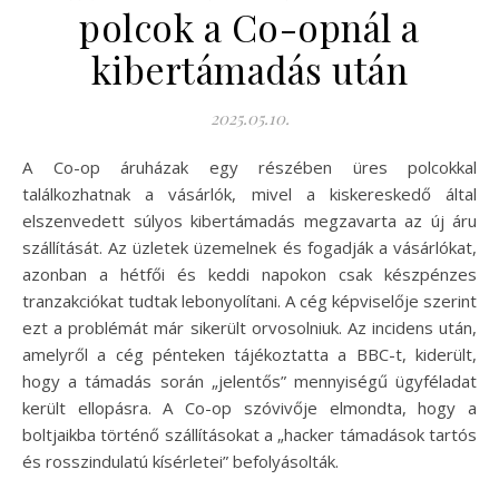
polcok a Co-opnál a
kibertámadás után
2025.05.10.
A Co-op áruházak egy részében üres polcokkal
találkozhatnak a vásárlók, mivel a kiskereskedő által
elszenvedett súlyos kibertámadás megzavarta az új áru
szállítását. Az üzletek üzemelnek és fogadják a vásárlókat,
azonban a hétfői és keddi napokon csak készpénzes
tranzakciókat tudtak lebonyolítani. A cég képviselője szerint
ezt a problémát már sikerült orvosolniuk. Az incidens után,
amelyről a cég pénteken tájékoztatta a BBC-t, kiderült,
hogy a támadás során „jelentős” mennyiségű ügyféladat
került ellopásra. A Co-op szóvivője elmondta, hogy a
boltjaikba történő szállításokat a „hacker támadások tartós
és rosszindulatú kísérletei” befolyásolták.