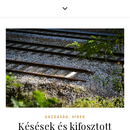
,
GAZDASÁG
HÍREK
Késések és kifosztott