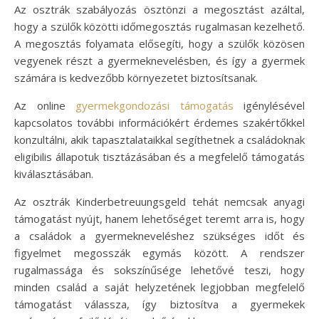
Az osztrák szabályozás ösztönzi a megosztást azáltal,
hogy a szülők közötti időmegosztás rugalmasan kezelhető.
A megosztás folyamata elősegíti, hogy a szülők közösen
vegyenek részt a gyermeknevelésben, és így a gyermek
számára is kedvezőbb környezetet biztosítsanak.
Az online
gyermekgondozási támogatás
igénylésével
kapcsolatos további információkért érdemes szakértőkkel
konzultálni, akik tapasztalataikkal segíthetnek a családoknak
eligibilis állapotuk tisztázásában és a megfelelő támogatás
kiválasztásában.
Az osztrák Kinderbetreuungsgeld tehát nemcsak anyagi
támogatást nyújt, hanem lehetőséget teremt arra is, hogy
a családok a gyermekneveléshez szükséges időt és
figyelmet megosszák egymás között. A rendszer
rugalmassága és sokszínűsége lehetővé teszi, hogy
minden család a saját helyzetének legjobban megfelelő
támogatást válassza, így biztosítva a gyermekek