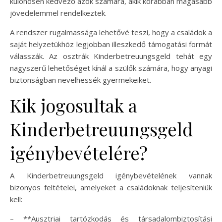
különösen kedvező azok számára, akik korábban magasabb
jövedelemmel rendelkeztek.
A rendszer rugalmassága lehetővé teszi, hogy a családok a
saját helyzetükhöz legjobban illeszkedő támogatási formát
válasszák. Az osztrák Kinderbetreuungsgeld tehát egy
nagyszerű lehetőséget kínál a szülők számára, hogy anyagi
biztonságban nevelhessék gyermekeiket.
Kik jogosultak a
Kinderbetreuungsgeld
igénybevételére?
A Kinderbetreuungsgeld igénybevételének vannak
bizonyos feltételei, amelyeket a családoknak teljesíteniük
kell:
– **Ausztriai tartózkodás és társadalombiztosítási