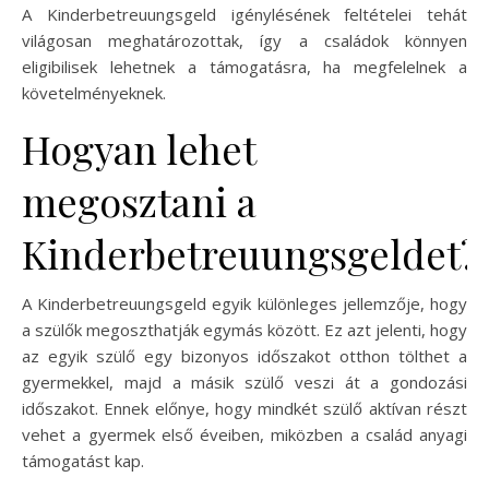
A Kinderbetreuungsgeld igénylésének feltételei tehát
világosan meghatározottak, így a családok könnyen
eligibilisek lehetnek a támogatásra, ha megfelelnek a
követelményeknek.
Hogyan lehet
megosztani a
Kinderbetreuungsgeldet?
A Kinderbetreuungsgeld egyik különleges jellemzője, hogy
a szülők megoszthatják egymás között. Ez azt jelenti, hogy
az egyik szülő egy bizonyos időszakot otthon tölthet a
gyermekkel, majd a másik szülő veszi át a gondozási
időszakot. Ennek előnye, hogy mindkét szülő aktívan részt
vehet a gyermek első éveiben, miközben a család anyagi
támogatást kap.