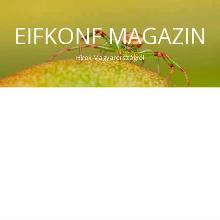
EIFKONF MAGAZIN
Hírek Magyarországról