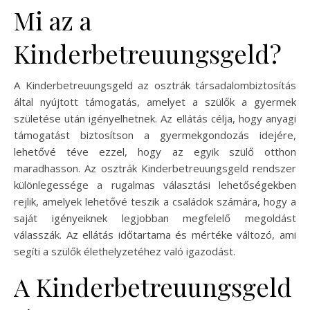
Mi az a
Kinderbetreuungsgeld?
A Kinderbetreuungsgeld az osztrák társadalombiztosítás
által nyújtott támogatás, amelyet a szülők a gyermek
születése után igényelhetnek. Az ellátás célja, hogy anyagi
támogatást biztosítson a gyermekgondozás idejére,
lehetővé téve ezzel, hogy az egyik szülő otthon
maradhasson. Az osztrák Kinderbetreuungsgeld rendszer
különlegessége a rugalmas választási lehetőségekben
rejlik, amelyek lehetővé teszik a családok számára, hogy a
saját igényeiknek legjobban megfelelő megoldást
válasszák. Az ellátás időtartama és mértéke változó, ami
segíti a szülők élethelyzetéhez való igazodást.
A Kinderbetreuungsgeld