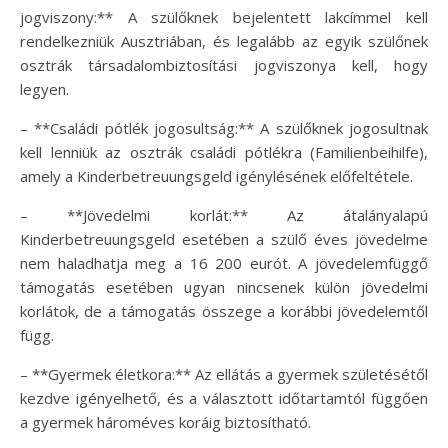
jogviszony:** A szülőknek bejelentett lakcímmel kell
rendelkezniük Ausztriában, és legalább az egyik szülőnek
osztrák társadalombiztosítási jogviszonya kell, hogy
legyen.
– **Családi pótlék jogosultság:** A szülőknek jogosultnak
kell lenniük az osztrák családi pótlékra (Familienbeihilfe),
amely a Kinderbetreuungsgeld igénylésének előfeltétele.
– **Jövedelmi korlát:** Az átalányalapú
Kinderbetreuungsgeld esetében a szülő éves jövedelme
nem haladhatja meg a 16 200 eurót. A jövedelemfüggő
támogatás esetében ugyan nincsenek külön jövedelmi
korlátok, de a támogatás összege a korábbi jövedelemtől
függ.
– **Gyermek életkora:** Az ellátás a gyermek születésétől
kezdve igényelhető, és a választott időtartamtól függően
a gyermek hároméves koráig biztosítható.