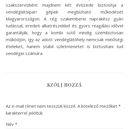
szakszervizként majdnem két évtizede biztosítja a
vendéglátóipari gépek megbízható működését
Magyarországon. A cég szakemberei naprakész gyári
tudással, eredeti alkatrészekkel és gyors reagálási idővel
garantálják, hogy a kombi sütő mindig üzembiztosan
működjön, így az adott vendéglátóhely nemcsak minőségi
ételeket, hanem stabil üzletmenetet is biztosítani tud
vendégei számára.
SZÓLJ HOZZÁ
Az e-mail címet nem tesszük közzé.
A kötelező mezőket
*
karakterrel jelöltük
Név
*