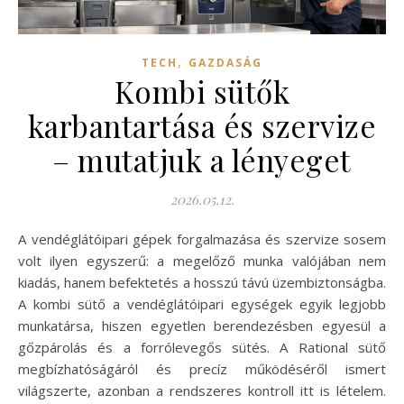
,
TECH
GAZDASÁG
Kombi sütők
karbantartása és szervize
– mutatjuk a lényeget
2026.05.12.
A vendéglátóipari gépek forgalmazása és szervize sosem
volt ilyen egyszerű: a megelőző munka valójában nem
kiadás, hanem befektetés a hosszú távú üzembiztonságba.
A kombi sütő a vendéglátóipari egységek egyik legjobb
munkatársa, hiszen egyetlen berendezésben egyesül a
gőzpárolás és a forrólevegős sütés. A Rational sütő
megbízhatóságáról és precíz működéséről ismert
világszerte, azonban a rendszeres kontroll itt is lételem.