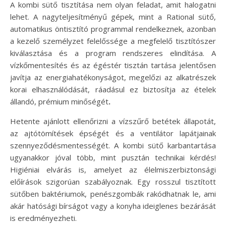
A kombi sütő tisztítása nem olyan feladat, amit halogatni
lehet. A nagyteljesítményű gépek, mint a Rational sütő,
automatikus öntisztító programmal rendelkeznek, azonban
a kezelő személyzet felelőssége a megfelelő tisztítószer
kiválasztása és a program rendszeres elindítása. A
vízkőmentesítés és az égéstér tisztán tartása jelentősen
javítja az energiahatékonyságot, megelőzi az alkatrészek
korai elhasználódását, ráadásul ez biztosítja az ételek
állandó, prémium minőségét
.
Hetente ajánlott ellenőrizni a vízszűrő betétek állapotát,
az ajtótömítések épségét és a ventilátor lapátjainak
szennyeződésmentességét. A kombi sütő karbantartása
ugyanakkor jóval több, mint pusztán technikai kérdés!
Higiéniai elvárás is, amelyet az élelmiszerbiztonsági
előírások szigorúan szabályoznak. Egy rosszul tisztított
sütőben baktériumok, penészgombák rakódhatnak le, ami
akár hatósági bírságot vagy a konyha ideiglenes bezárását
is eredményezheti.