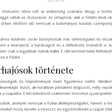
2025.10.18.
s titokzatos téma volt az emberiség számára. Ahogy a techno
ósággá váltak az űrutazások. Az űrhajósok, akik a Földön kívüli 
Az űrben eltöltött idő nemcsak a tudományos kutatás szempont
számos küldetés során bizonyították már tehetségüket és elszá
em a kitartásról, a barátságról és a felfedezés öröméről is. A
ket csak a legjobbak tudnak kiállni. E cikk keretein belül felfedez
ése a Földre.
rhajósok története
sségeik és teljesítményük miatt figyelemre méltó. Mindkett
namikáját. Butch, aki korábban pilótaként dolgozott, mély repülés
 a csapatba. E két különböző szakterület ötvözése új perspektív
ltek, amelyek nemcsak a fizikai állóképességüket, hanem a ment
éseket hozni, kezelni a stresszt, és együttműködni a csapat többi