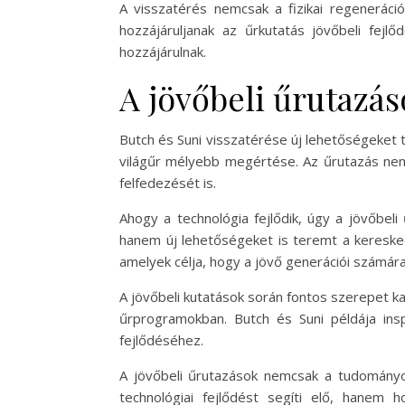
A visszatérés nemcsak a fizikai regeneráci
hozzájáruljanak az űrkutatás jövőbeli fe
hozzájárulnak.
A jövőbeli űrutazás
Butch és Suni visszatérése új lehetőségeket t
világűr mélyebb megértése. Az űrutazás nem 
felfedezését is.
Ahogy a technológia fejlődik, úgy a jövőbel
hanem új lehetőségeket is teremt a keresked
amelyek célja, hogy a jövő generációi számá
A jövőbeli kutatások során fontos szerepet k
űrprogramokban. Butch és Suni példája ins
fejlődéséhez.
A jövőbeli űrutazások nemcsak a tudomány
technológiai fejlődést segíti elő, hanem 