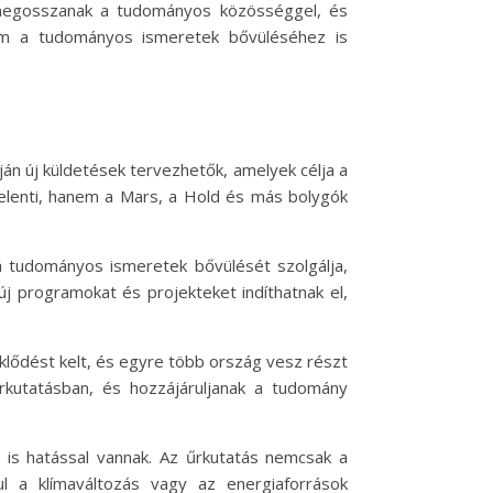
at megosszanak a tudományos közösséggel, és
nem a tudományos ismeretek bővüléséhez is
ján új küldetések tervezhetők, amelyek célja a
jelenti, hanem a Mars, a Hold és más bolygók
 a tudományos ismeretek bővülését szolgálja,
j programokat és projekteket indíthatnak el,
klődést kelt, és egyre több ország vesz részt
rkutatásban, és hozzájáruljanak a tudomány
s hatással vannak. Az űrkutatás nemcsak a
ul a klímaváltozás vagy az energiaforrások