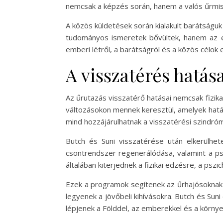
nemcsak a képzés során, hanem a valós űrmissz
A közös küldetések során kialakult barátságuk
tudományos ismeretek bővültek, hanem az em
emberi létről, a barátságról és a közös célok e
A visszatérés hatás
Az űrutazás visszatérő hatásai nemcsak fizika
változásokon mennek keresztül, amelyek hatás
mind hozzájárulhatnak a visszatérési szindró
Butch és Suni visszatérése után elkerülhet
csontrendszer regenerálódása, valamint a psz
általában kiterjednek a fizikai edzésre, a pszi
Ezek a programok segítenek az űrhajósoknak ab
legyenek a jövőbeli kihívásokra. Butch és Suni 
lépjenek a Földdel, az emberekkel és a környe