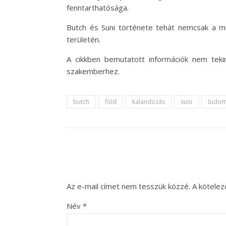
fenntarthatósága.
Butch és Suni története tehát nemcsak a mú
területén.
A cikkben bemutatott információk nem teki
szakemberhez.
butch
föld
kalandozás
suni
tudo
Az e-mail címet nem tesszük közzé.
A kötele
Név
*