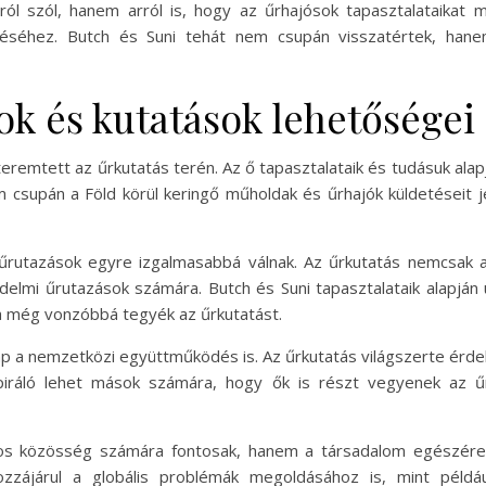
óról szól, hanem arról is, hogy az űrhajósok tapasztalataik
jlődéséhez. Butch és Suni tehát nem csupán visszatértek, ha
ok és kutatások lehetőségei
eremtett az űrkutatás terén. Az ő tapasztalataik és tudásuk alap
csupán a Föld körül keringő műholdak és űrhajók küldetéseit 
i űrutazások egyre izgalmasabbá válnak. Az űrkutatás nemcsak
elmi űrutazások számára. Butch és Suni tapasztalataik alapján ú
ra még vonzóbbá tegyék az űrkutatást.
ap a nemzetközi együttműködés is. Az űrkutatás világszerte érde
piráló lehet mások számára, hogy ők is részt vegyenek az ű
os közösség számára fontosak, hanem a társadalom egészére i
hozzájárul a globális problémák megoldásához is, mint példá