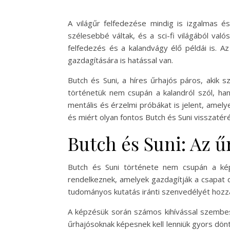
A világűr felfedezése mindig is izgalmas é
szélesebbé váltak, és a sci-fi világából val
felfedezés és a kalandvágy élő példái is. 
gazdagítására is hatással van.
Butch és Suni, a híres űrhajós páros, akik 
történetük nem csupán a kalandról szól, han
mentális és érzelmi próbákat is jelent, amelye
és miért olyan fontos Butch és Suni visszatér
Butch és Suni: Az ű
Butch és Suni története nem csupán a képe
rendelkeznek, amelyek gazdagítják a csapat di
tudományos kutatás iránti szenvedélyét hozza
A képzésük során számos kihívással szembesü
űrhajósoknak képesnek kell lenniük gyors dönt