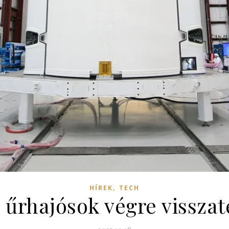
,
HÍREK
TECH
 űrhajósok végre visszat