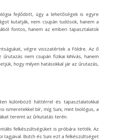
lógia fejlődött, úgy a lehetőségek is egyre
világot kutatják, nem csupán tudósok, hanem a
jából fontos, hanem az emberi tapasztalatok
ntságukat, végre visszatértek a Földre. Az ő
z űrutazás nem csupán fizikai kihívás, hanem
hetjük, hogy milyen hatásokkal jár az űrutazás,
en különböző háttérrel és tapasztalatokkal
i ismeretekkel bír, míg Suni, mint biológus, a
ákat teremt az űrkutatás terén.
ális felkészültségüket is próbára tették. Az
 tagjával. Butch és Suni ezt a felkészültséget