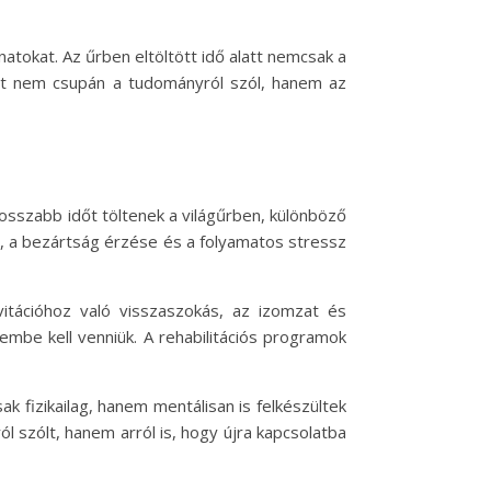
atokat. Az űrben eltöltött idő alatt nemcsak a
hát nem csupán a tudományról szól, hanem az
hosszabb időt töltenek a világűrben, különböző
a, a bezártság érzése és a folyamatos stressz
vitációhoz való visszaszokás, az izomzat és
embe kell venniük. A rehabilitációs programok
k fizikailag, hanem mentálisan is felkészültek
ról szólt, hanem arról is, hogy újra kapcsolatba