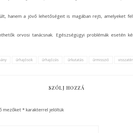
lt, hanem a jövő lehetőségeit is magában rejti, amelyeket fel
nthetők orvosi tanácsnak. Egészségügyi problémák esetén ké
mány
űrhajósok
űrhajózás
űrkutatás
űrmisszió
visszaté
SZÓLJ HOZZÁ
ző mezőket
*
karakterrel jelöltük