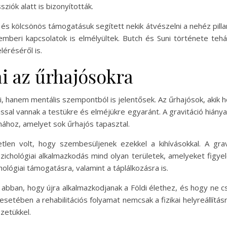
iók alatt is bizonyították.
 és kölcsönös támogatásuk segített nekik átvészelni a nehéz pillan
beri kapcsolatok is elmélyültek. Butch és Suni története te
léréséről is.
ai az űrhajósokra
i, hanem mentális szempontból is jelentősek. Az űrhajósok, akik 
sal vannak a testükre és elméjükre egyaránt. A gravitáció hiány
mához, amelyet sok űrhajós tapasztal.
etlen volt, hogy szembesüljenek ezekkel a kihívásokkal. A gra
ichológiai alkalmazkodás mind olyan területek, amelyeket figyel
chológiai támogatásra, valamint a táplálkozásra is.
ban, hogy újra alkalmazkodjanak a Földi élethez, és hogy ne csa
esetében a rehabilitációs folyamat nemcsak a fizikai helyreállítás
zetükkel.