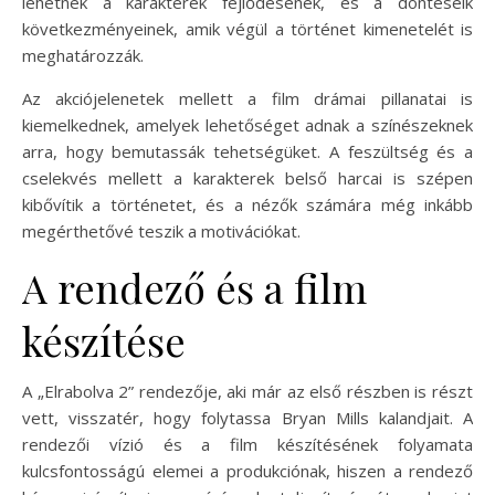
lehetnek a karakterek fejlődésének, és a döntéseik
következményeinek, amik végül a történet kimenetelét is
meghatározzák.
Az akciójelenetek mellett a film drámai pillanatai is
kiemelkednek, amelyek lehetőséget adnak a színészeknek
arra, hogy bemutassák tehetségüket. A feszültség és a
cselekvés mellett a karakterek belső harcai is szépen
kibővítik a történetet, és a nézők számára még inkább
megérthetővé teszik a motivációkat.
A rendező és a film
készítése
A „Elrabolva 2” rendezője, aki már az első részben is részt
vett, visszatér, hogy folytassa Bryan Mills kalandjait. A
rendezői vízió és a film készítésének folyamata
kulcsfontosságú elemei a produkciónak, hiszen a rendező