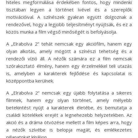
hiteles megformálása érdekében fontos, hogy mindenki
tisztában legyen a történet ívével és a szereplők
motivációival. A színészek gyakran együtt dolgoznak a
rendezővel, hogy a legjobb teljesítményt nyújtsák, és ez a
közös munka a film végső minőségét is befolyásolja.
A „Elrabolva 2” tehát nemcsak egy akciófilm, hanem egy
olyan alkotás, amely mögött a színészi tehetség és a
rendezői vízió áll. A nézők számára ez a film nemcsak
szórakoztató élmény, hanem egy érzelmekkel teli utazás
is, amelyben a karakterek fejlődése és kapcsolatai is
középpontba kerülnek.
A „Elrabolva 2” nemcsak egy újabb folytatása a sikeres
filmnek, hanem egy olyan történet, amely mélyebb
betekintést nyújt a karakterek életébe, és bemutatja a
családi kötelékek erejét a legnehezebb helyzetekben. Az
akció és a dráma ötvözése mellett a film képes arra, hogy
a nézők szívébe is belopja magát, és emlékezetes
pillanatokat kínáljon.