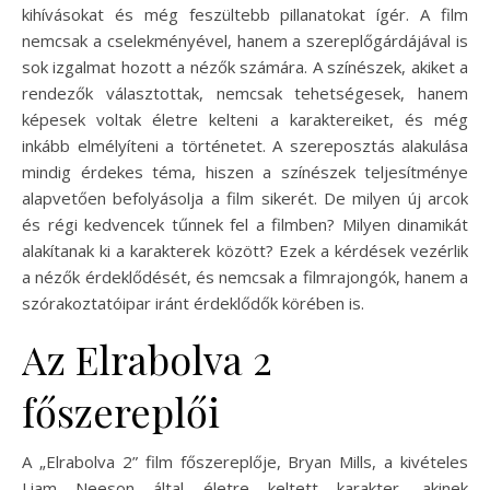
kihívásokat és még feszültebb pillanatokat ígér. A film
nemcsak a cselekményével, hanem a szereplőgárdájával is
sok izgalmat hozott a nézők számára. A színészek, akiket a
rendezők választottak, nemcsak tehetségesek, hanem
képesek voltak életre kelteni a karaktereiket, és még
inkább elmélyíteni a történetet. A szereposztás alakulása
mindig érdekes téma, hiszen a színészek teljesítménye
alapvetően befolyásolja a film sikerét. De milyen új arcok
és régi kedvencek tűnnek fel a filmben? Milyen dinamikát
alakítanak ki a karakterek között? Ezek a kérdések vezérlik
a nézők érdeklődését, és nemcsak a filmrajongók, hanem a
szórakoztatóipar iránt érdeklődők körében is.
Az Elrabolva 2
főszereplői
A „Elrabolva 2” film főszereplője, Bryan Mills, a kivételes
Liam Neeson által életre keltett karakter, akinek