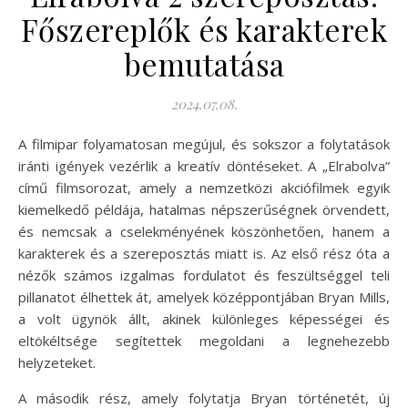
Főszereplők és karakterek
bemutatása
2024.07.08.
A filmipar folyamatosan megújul, és sokszor a folytatások
iránti igények vezérlik a kreatív döntéseket. A „Elrabolva”
című filmsorozat, amely a nemzetközi akciófilmek egyik
kiemelkedő példája, hatalmas népszerűségnek örvendett,
és nemcsak a cselekményének köszönhetően, hanem a
karakterek és a szereposztás miatt is. Az első rész óta a
nézők számos izgalmas fordulatot és feszültséggel teli
pillanatot élhettek át, amelyek középpontjában Bryan Mills,
a volt ügynök állt, akinek különleges képességei és
eltökéltsége segítettek megoldani a legnehezebb
helyzeteket.
A második rész, amely folytatja Bryan történetét, új