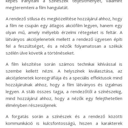
képes irányítani a színészek teljesítményét, valamint
megteremteni a film hangulatát.
A rendező stílusa és megközelítése hozzájárul ahhoz, hogy
a film ne csupán egy átlagos akciófilm legyen, hanem egy
olyan mű, amely mélyebb érzelmi rétegeket is feltár. A
látványos akciójelenetek mellett a rendező ügyesen építi
fel a feszültséget, és a nézők folyamatosan a székük
szélén ülve követik a történéseket.
A film készítése során számos technikai kihívással is
szembe kellett nézni. A helyszínek kiválasztása, az
akciójelenetek koreográfiája és a speciális effektusok mind
hozzájárulnak ahhoz, hogy a film látványos és izgalmas
legyen. A stáb összes tagja, a rendezőtől a színészekig,
mind hozzájárul ahhoz, hogy a nézők egy felejthetetlen
élményben részesüljenek.
A forgatás során a színészek és a rendező közötti
kommunikáció is kulcsfontosságú, hiszen a karakterek