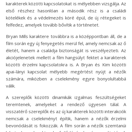
karakterek közötti kapcsolatokat is mélyebben vizsgálja. Az
első részhez hasonlóan a második rész is a családi
kötelékek és a védelmezés köré épül, de új rétegeket is
felfedez, amelyek tovább bővítik a történetet.
Bryan Mills karaktere továbbra is a középpontban áll, de a
film során egy új fenyegetés merül fel, amely nemcsak az ő
életét, hanem a családja biztonságát is veszélyezteti. Az
akciójelenetek mellett a film hangsúlyt fektet a karakterek
közötti érzelmi kapcsolatokra is. A Bryan és Kim közötti
apai-lányi kapcsolat mélyebb megértést nyújt a nézők
számára, miközben a cselekmény egyre bonyolultabbá
válik.
A szereplők közötti dinamikák izgalmas feszültségeket
teremtenek, amelyeket a rendező ügyesen tálal. A
visszatérő szereplők és az új karakterek közötti interakciók
nemcsak a cselekményt építik, hanem a nézők érzelmi
bevonódását is fokozzák. A film során a nézők szemtanúi