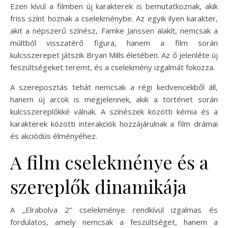
Ezen kívül a filmben új karakterek is bemutatkoznak, akik
friss színt hoznak a cselekménybe. Az egyik ilyen karakter,
akit a népszerű színész, Famke Janssen alakít, nemcsak a
múltból visszatérő figura, hanem a film során
kulcsszerepet játszik Bryan Mills életében. Az ő jelenléte új
feszültségeket teremt, és a cselekmény izgalmát fokozza.
A szereposztás tehát nemcsak a régi kedvencekből áll,
hanem új arcok is megjelennek, akik a történet során
kulcsszereplőkké válnak. A színészek közötti kémia és a
karakterek közötti interakciók hozzájárulnak a film drámai
és akciódús élményéhez.
A film cselekménye és a
szereplők dinamikája
A „Elrabolva 2” cselekménye rendkívül izgalmas és
fordulatos, amely nemcsak a feszültséget, hanem a