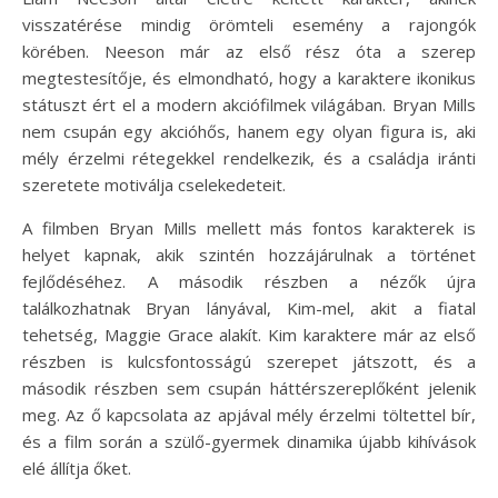
visszatérése mindig örömteli esemény a rajongók
körében. Neeson már az első rész óta a szerep
megtestesítője, és elmondható, hogy a karaktere ikonikus
státuszt ért el a modern akciófilmek világában. Bryan Mills
nem csupán egy akcióhős, hanem egy olyan figura is, aki
mély érzelmi rétegekkel rendelkezik, és a családja iránti
szeretete motiválja cselekedeteit.
A filmben Bryan Mills mellett más fontos karakterek is
helyet kapnak, akik szintén hozzájárulnak a történet
fejlődéséhez. A második részben a nézők újra
találkozhatnak Bryan lányával, Kim-mel, akit a fiatal
tehetség, Maggie Grace alakít. Kim karaktere már az első
részben is kulcsfontosságú szerepet játszott, és a
második részben sem csupán háttérszereplőként jelenik
meg. Az ő kapcsolata az apjával mély érzelmi töltettel bír,
és a film során a szülő-gyermek dinamika újabb kihívások
elé állítja őket.