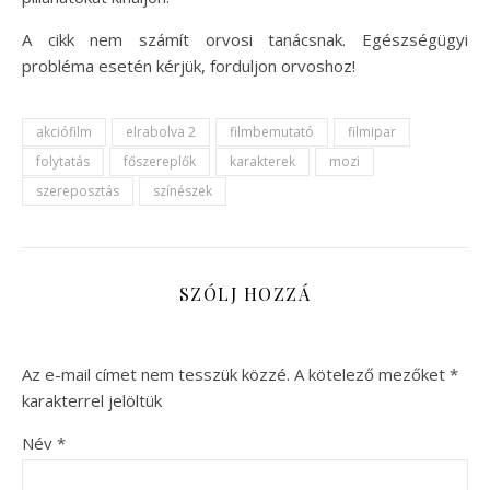
A cikk nem számít orvosi tanácsnak. Egészségügyi
probléma esetén kérjük, forduljon orvoshoz!
akciófilm
elrabolva 2
filmbemutató
filmipar
folytatás
főszereplők
karakterek
mozi
szereposztás
színészek
SZÓLJ HOZZÁ
Az e-mail címet nem tesszük közzé.
A kötelező mezőket
*
karakterrel jelöltük
Név
*