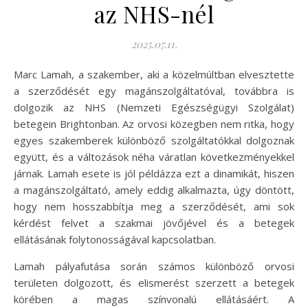
az NHS-nél
2025.07.11.
Marc Lamah, a szakember, aki a közelmúltban elvesztette
a szerződését egy magánszolgáltatóval, továbbra is
dolgozik az NHS (Nemzeti Egészségügyi Szolgálat)
betegein Brightonban. Az orvosi közegben nem ritka, hogy
egyes szakemberek különböző szolgáltatókkal dolgoznak
együtt, és a változások néha váratlan következményekkel
járnak. Lamah esete is jól példázza ezt a dinamikát, hiszen
a magánszolgáltató, amely eddig alkalmazta, úgy döntött,
hogy nem hosszabbítja meg a szerződését, ami sok
kérdést felvet a szakmai jövőjével és a betegek
ellátásának folytonosságával kapcsolatban.
Lamah pályafutása során számos különböző orvosi
területen dolgozott, és elismerést szerzett a betegek
körében a magas színvonalú ellátásáért. A