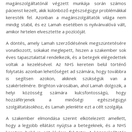
magánszolgáltatónál végzett munkája során számos
pácienst kezelt, akik különböző egészségügyi problémákkal
keresték fel. Azonban a magánszolgáltatók világa nem
mindig stabil, és ez Lamah esetében is nyilvánvalóvá vált,
amikor hirtelen elvesztette a pozícióját.
A döntés, amely Lamah szerződésének megszüntetésére
vonatkozott, sokakat meglepett, hiszen a szakember sok
éves tapasztalattal rendelkezik, és a betegek elégedettek
voltak a kezelésével. Az NHS keretein belül történő
folytatás azonban lehetőséget ad számára, hogy továbbra
is segítsen azokon, akiknek szükségük van a
szakértelmére. Brighton városában, ahol Lamah dolgozik, a
helyi közösség számára kulcsfontosságú, hogy
hozzáférjenek a minőségi egészségügyi
szolgáltatásokhoz, és Lamah jelenléte ezt a célt szolgálja.
A szakember elmondása szerint elkötelezett amellett,
hogy a legjobb ellátást nyújtsa a betegeknek, és a NHS