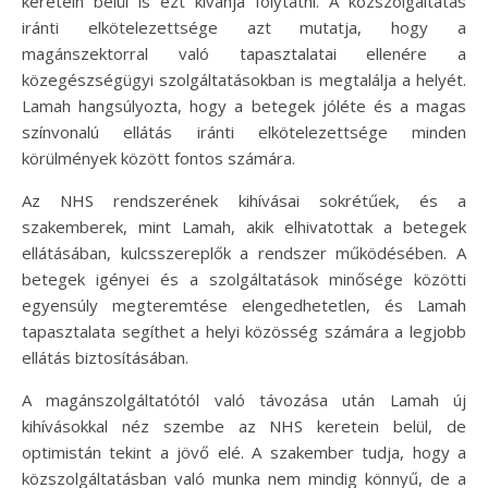
keretein belül is ezt kívánja folytatni. A közszolgáltatás
iránti elkötelezettsége azt mutatja, hogy a
magánszektorral való tapasztalatai ellenére a
közegészségügyi szolgáltatásokban is megtalálja a helyét.
Lamah hangsúlyozta, hogy a betegek jóléte és a magas
színvonalú ellátás iránti elkötelezettsége minden
körülmények között fontos számára.
Az NHS rendszerének kihívásai sokrétűek, és a
szakemberek, mint Lamah, akik elhivatottak a betegek
ellátásában, kulcsszereplők a rendszer működésében. A
betegek igényei és a szolgáltatások minősége közötti
egyensúly megteremtése elengedhetetlen, és Lamah
tapasztalata segíthet a helyi közösség számára a legjobb
ellátás biztosításában.
A magánszolgáltatótól való távozása után Lamah új
kihívásokkal néz szembe az NHS keretein belül, de
optimistán tekint a jövő elé. A szakember tudja, hogy a
közszolgáltatásban való munka nem mindig könnyű, de a