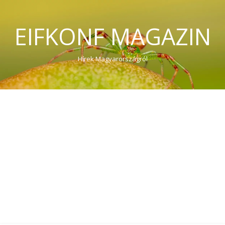
EIFKONF MAGAZIN
Hírek Magyarországról