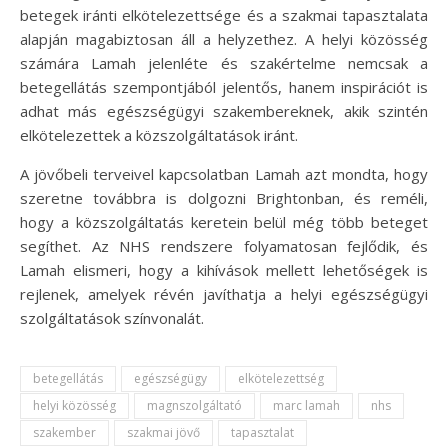
betegek iránti elkötelezettsége és a szakmai tapasztalata
alapján magabiztosan áll a helyzethez. A helyi közösség
számára Lamah jelenléte és szakértelme nemcsak a
betegellátás szempontjából jelentős, hanem inspirációt is
adhat más egészségügyi szakembereknek, akik szintén
elkötelezettek a közszolgáltatások iránt.
A jövőbeli terveivel kapcsolatban Lamah azt mondta, hogy
szeretne továbbra is dolgozni Brightonban, és reméli,
hogy a közszolgáltatás keretein belül még több beteget
segíthet. Az NHS rendszere folyamatosan fejlődik, és
Lamah elismeri, hogy a kihívások mellett lehetőségek is
rejlenek, amelyek révén javíthatja a helyi egészségügyi
szolgáltatások színvonalát.
betegellátás
egészségügy
elkötelezettség
helyi közösség
magnszolgáltató
marc lamah
nhs
szakember
szakmai jövő
tapasztalat