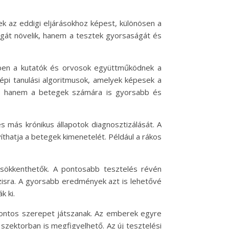
ek az eddigi eljárásokhoz képest, különösen a
gát növelik, hanem a tesztek gyorsaságát és
ében a kutatók és orvosok együttműködnek a
épi tanulási algoritmusok, amelyek képesek a
g, hanem a betegek számára is gyorsabb és
 más krónikus állapotok diagnosztizálását. A
thatja a betegek kimenetelét. Például a rákos
sökkenthetők. A pontosabb tesztelés révén
ózisra. A gyorsabb eredmények azt is lehetővé
k ki.
 fontos szerepet játszanak. Az emberek egyre
szektorban is megfigyelhető. Az új tesztelési