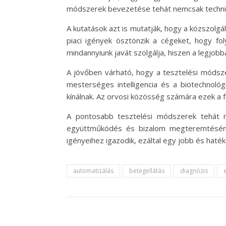
módszerek bevezetése tehát nemcsak technikai
A kutatások azt is mutatják, hogy a közszolgá
piaci igények ösztönzik a cégeket, hogy fo
mindannyiunk javát szolgálja, hiszen a legjobb
A jövőben várható, hogy a tesztelési módsze
mesterséges intelligencia és a biotechnol
kínálnak. Az orvosi közösség számára ezek a f
A pontosabb tesztelési módszerek tehát 
együttműködés és bizalom megteremtésének
igényeihez igazodik, ezáltal egy jobb és hat
automatizálás
betegellátás
diagnózis