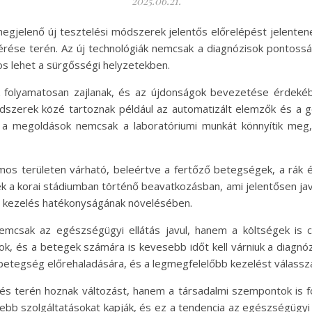
2025.06.21.
egjelenő új tesztelési módszerek jelentős előrelépést jelenten
se terén. Az új technológiák nemcsak a diagnózisok pontossá
os lehet a sürgősségi helyzetekben.
sek folyamatosan zajlanak, és az újdonságok bevezetése érdek
módszerek közé tartoznak például az automatizált elemzők és a g
 a megoldások nemcsak a laboratóriumi munkát könnyítik me
s területen várható, beleértve a fertőző betegségek, a rák és
a korai stádiumban történő beavatkozásban, ami jelentősen javí
 a kezelés hatékonyságának növelésében.
mcsak az egészségügyi ellátás javul, hanem a költségek is c
ok, és a betegek számára is kevesebb időt kell várniuk a diagn
betegség előrehaladására, és a legmegfelelőbb kezelést válasszá
lés terén hoznak változást, hanem a társadalmi szempontok is
ebb szolgáltatásokat kapják, és ez a tendencia az egészségügyi 