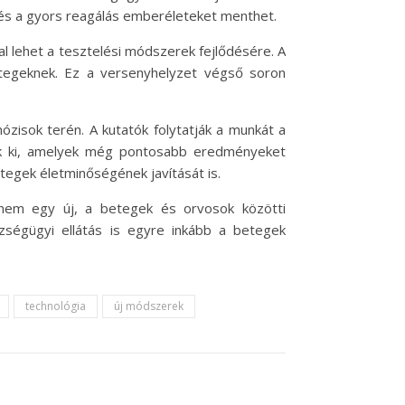
 és a gyors reagálás emberéleteket menthet.
al lehet a tesztelési módszerek fejlődésére. A
betegeknek. Ez a versenyhelyzet végső soron
zisok terén. A kutatók folytatják a munkát a
nek ki, amelyek még pontosabb eredményeket
etegek életminőségének javítását is.
nem egy új, a betegek és orvosok közötti
ségügyi ellátás is egyre inkább a betegek
technológia
új módszerek