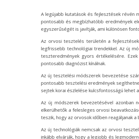
A legújabb kutatások és fejlesztések révén m
pontosabb és megbízhatóbb eredmények eléré
egyszerűségét is javítják, ami különösen font
Az orvosi tesztelés területén a fejleszté
legfrissebb technológiai trendekkel. Az új 
teszteredmények gyors értékelésére. Ezek
pontosabb diagnózist kínálnak.
Az új tesztelési módszerek bevezetése számo
pontosabb tesztelési eredmények segíthetnek 
sejtek korai észlelése kulcsfontosságú lehet
Az új módszerek bevezetésével azonban ne
elkerülhetők a felesleges orvosi beavatkozás
teszik, hogy az orvosok időben reagáljanak a 
Az új technológiák nemcsak az orvosi teszte
inkább elvárják, hogy a legjobb és legmodern