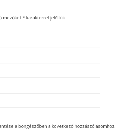
ző mezőket
*
karakterrel jelöltük
entése a böngészőben a következő hozzászólásomhoz.