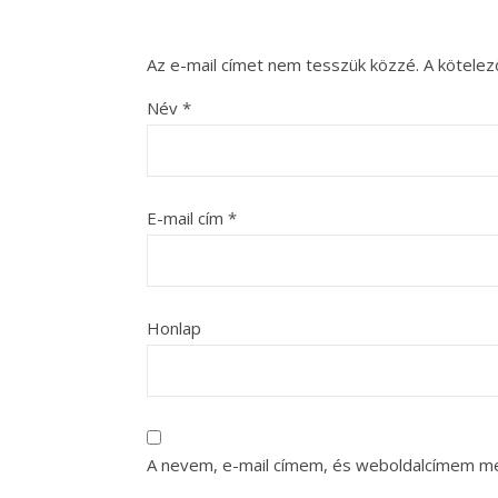
Az e-mail címet nem tesszük közzé.
A kötele
Név
*
E-mail cím
*
Honlap
A nevem, e-mail címem, és weboldalcímem m