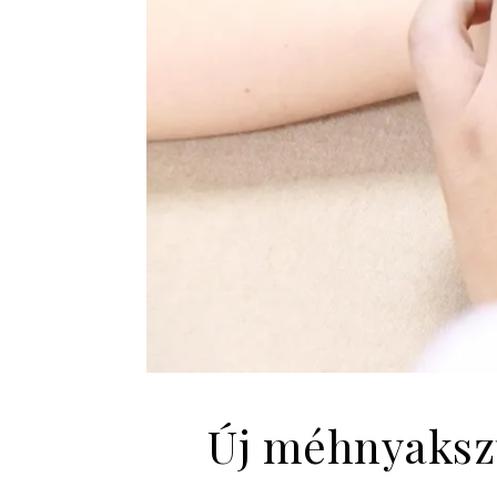
Új méhnyakszű