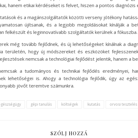
, hanem etikai kérdéseket is felvet, hiszen a pontos diagnózis
ltatások és a magánszolgáltatók közötti verseny jótékony hatáss
lyamatosan újítsanak, és a legjobb megoldásokat kínálják a 
an felkészült és leginnovatívabb szolgáltatók kerülnek a fókuszba.
rek még tovább fejlődnek, és új lehetőségeket kínálnak a diagnó
ógia területén, hogy új módszereket és eszközöket fejlessze
ejlesztések nemcsak a technológiai fejlődést jelentik, hanem a b
nemcsak a tudományos és technikai fejlődés eredményei, ha
 lehetőségei is. Ahogy a technológia fejlődik, úgy az egész
ékonyabb jövőt teremtve számunkra.
egészségügy
gépi tanulás
költségek
kutatás
orvosi tesztelés
SZÓLJ HOZZÁ