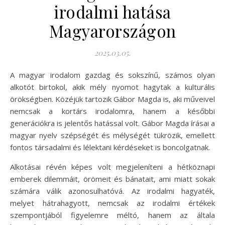
irodalmi hatása
Magyarországon
2025.03.05.
A magyar irodalom gazdag és sokszínű, számos olyan
alkotót birtokol, akik mély nyomot hagytak a kulturális
örökségben. Közéjük tartozik Gábor Magda is, aki műveivel
nemcsak a kortárs irodalomra, hanem a későbbi
generációkra is jelentős hatással volt. Gábor Magda írásai a
magyar nyelv szépségét és mélységét tükrözik, emellett
fontos társadalmi és lélektani kérdéseket is boncolgatnak.
Alkotásai révén képes volt megjeleníteni a hétköznapi
emberek dilemmáit, örömeit és bánatait, ami miatt sokak
számára válik azonosulhatóvá. Az irodalmi hagyaték,
melyet hátrahagyott, nemcsak az irodalmi értékek
szempontjából figyelemre méltó, hanem az általa