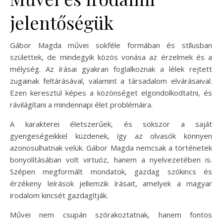
jelentőségük
Gábor Magda művei sokféle formában és stílusban
születtek, de mindegyik közös vonása az érzelmek és a
mélység. Az írásai gyakran foglalkoznak a lélek rejtett
zugainak feltárásával, valamint a társadalom elvárásaival.
Ezen keresztül képes a közönséget elgondolkodtatni, és
rávilágítani a mindennapi élet problémáira.
A karakterei életszerűek, és sokszor a saját
gyengeségeikkel küzdenek, így az olvasók könnyen
azonosulhatnak velük. Gábor Magda nemcsak a történetek
bonyolításában volt virtuóz, hanem a nyelvezetében is.
Szépen megformált mondatok, gazdag szókincs és
érzékeny leírások jellemzik írásait, amelyek a magyar
irodalom kincsét gazdagítják.
Művei nem csupán szórakoztatnak, hanem fontos