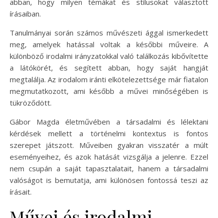
abban, hogy milyen témákat és stílusokat választott
írásaiban.
Tanulmányai során számos művészeti ággal ismerkedett
meg, amelyek hatással voltak a későbbi műveire. A
különböző irodalmi irányzatokkal való találkozás kibővítette
a látókörét, és segített abban, hogy saját hangját
megtalálja. Az irodalom iránti elkötelezettsége már fiatalon
megmutatkozott, ami később a művei minőségében is
tükröződött.
Gábor Magda életművében a társadalmi és lélektani
kérdések mellett a történelmi kontextus is fontos
szerepet játszott. Műveiben gyakran visszatér a múlt
eseményeihez, és azok hatását vizsgálja a jelenre. Ezzel
nem csupán a saját tapasztalatait, hanem a társadalmi
valóságot is bemutatja, ami különösen fontossá teszi az
írásait.
Művei és irodalmi