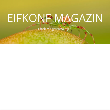
EIFKONF MAGAZIN
Hírek Magyarországról