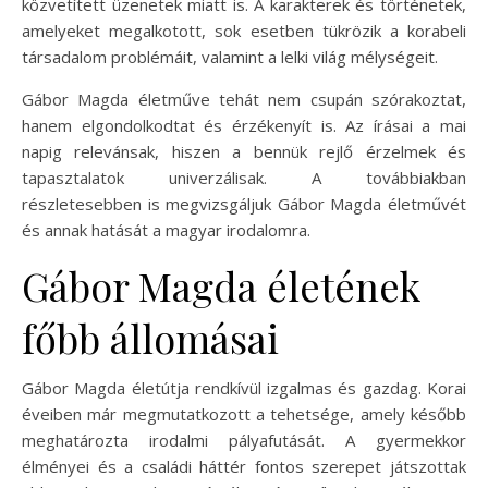
közvetített üzenetek miatt is. A karakterek és történetek,
amelyeket megalkotott, sok esetben tükrözik a korabeli
társadalom problémáit, valamint a lelki világ mélységeit.
Gábor Magda életműve tehát nem csupán szórakoztat,
hanem elgondolkodtat és érzékenyít is. Az írásai a mai
napig relevánsak, hiszen a bennük rejlő érzelmek és
tapasztalatok univerzálisak. A továbbiakban
részletesebben is megvizsgáljuk Gábor Magda életművét
és annak hatását a magyar irodalomra.
Gábor Magda életének
főbb állomásai
Gábor Magda életútja rendkívül izgalmas és gazdag. Korai
éveiben már megmutatkozott a tehetsége, amely később
meghatározta irodalmi pályafutását. A gyermekkor
élményei és a családi háttér fontos szerepet játszottak