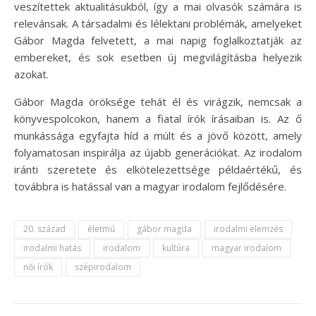
veszítettek aktualitásukból, így a mai olvasók számára is
relevánsak. A társadalmi és lélektani problémák, amelyeket
Gábor Magda felvetett, a mai napig foglalkoztatják az
embereket, és sok esetben új megvilágításba helyezik
azokat.
Gábor Magda öröksége tehát él és virágzik, nemcsak a
könyvespolcokon, hanem a fiatal írók írásaiban is. Az ő
munkássága egyfajta híd a múlt és a jövő között, amely
folyamatosan inspirálja az újabb generációkat. Az irodalom
iránti szeretete és elkötelezettsége példaértékű, és
továbbra is hatással van a magyar irodalom fejlődésére.
20. század
életmű
gábor magda
irodalmi elemzés
irodalmi hatás
irodalom
kultúra
magyar irodalom
női írók
szépirodalom