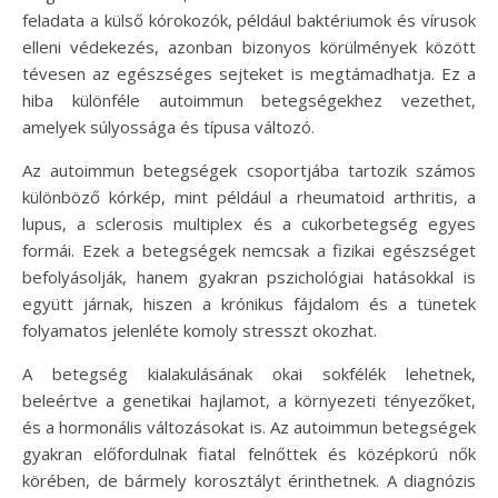
feladata a külső kórokozók, például baktériumok és vírusok
elleni védekezés, azonban bizonyos körülmények között
tévesen az egészséges sejteket is megtámadhatja. Ez a
hiba különféle autoimmun betegségekhez vezethet,
amelyek súlyossága és típusa változó.
Az autoimmun betegségek csoportjába tartozik számos
különböző kórkép, mint például a rheumatoid arthritis, a
lupus, a sclerosis multiplex és a cukorbetegség egyes
formái. Ezek a betegségek nemcsak a fizikai egészséget
befolyásolják, hanem gyakran pszichológiai hatásokkal is
együtt járnak, hiszen a krónikus fájdalom és a tünetek
folyamatos jelenléte komoly stresszt okozhat.
A betegség kialakulásának okai sokfélék lehetnek,
beleértve a genetikai hajlamot, a környezeti tényezőket,
és a hormonális változásokat is. Az autoimmun betegségek
gyakran előfordulnak fiatal felnőttek és középkorú nők
körében, de bármely korosztályt érinthetnek. A diagnózis