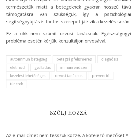
természetük miatt a betegeknek gyakran hosszú távú
támogatásra van szükségük, így a pszichológiai
segítségnyújtás is fontos szerepet játszik a kezelés során.
Ez a cikk nem számít orvosi tanácsnak. Egészségügyi
probléma esetén kérjük, konzultáljon orvosával.
autoimmun betegség
betegség felismerés
diagnózis
életmód
gyulladás
immunrendszer
kezelési lehetőségek
orvosi tanácsok
prevenció
tünetek
SZÓLJ HOZZÁ
Az e-mail címet nem tesszük közzé.
A kötelező mezőket
*