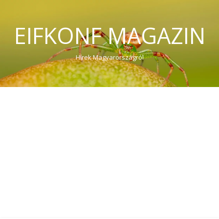
EIFKONF MAGAZIN
Hírek Magyarországról