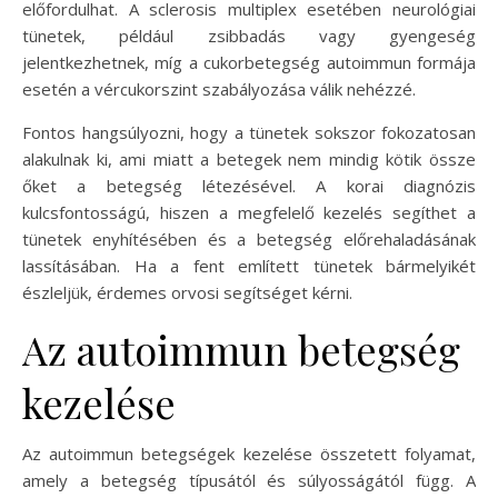
előfordulhat. A sclerosis multiplex esetében neurológiai
tünetek, például zsibbadás vagy gyengeség
jelentkezhetnek, míg a cukorbetegség autoimmun formája
esetén a vércukorszint szabályozása válik nehézzé.
Fontos hangsúlyozni, hogy a tünetek sokszor fokozatosan
alakulnak ki, ami miatt a betegek nem mindig kötik össze
őket a betegség létezésével. A korai diagnózis
kulcsfontosságú, hiszen a megfelelő kezelés segíthet a
tünetek enyhítésében és a betegség előrehaladásának
lassításában. Ha a fent említett tünetek bármelyikét
észleljük, érdemes orvosi segítséget kérni.
Az autoimmun betegség
kezelése
Az autoimmun betegségek kezelése összetett folyamat,
amely a betegség típusától és súlyosságától függ. A