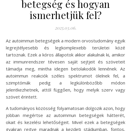
betegség és hogyan
ismerhetjük fel?
2025.03.06.
Az autoimmun betegségek a modern orvostudomány egyik
legrejtélyesebb és legkomplexebb területei közé
tartoznak. Ezek a kóros állapotok akkor alakulnak ki, amikor
az immunrendszer tévesen saját sejtjeit és szöveteit
támadja meg, mintha idegen betolakodók lennének. Az
autoimmun reakciók széles spektrumot ölelnek fel, a
szimptómák pedig a legkülönbözőbb módon
jelentkezhetnek, attól függően, hogy melyik szerv vagy
szövet érintett.
A tudományos közösség folyamatosan dolgozik azon, hogy
jobban megértse az autoimmun betegségek hátterét,
okait és kezelési lehetőségeit. Mivel ezek a betegségek
gyakran rejtve maradnak a kezdeti stádiumban, fontos,