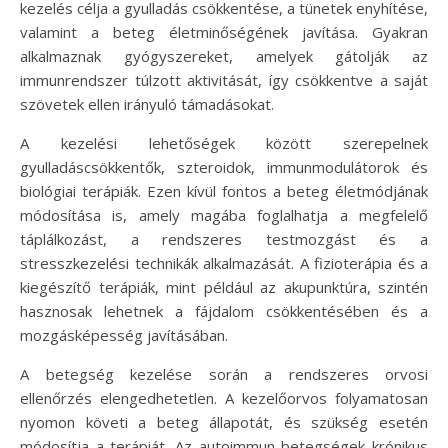
kezelés célja a gyulladás csökkentése, a tünetek enyhítése,
valamint a beteg életminőségének javítása. Gyakran
alkalmaznak gyógyszereket, amelyek gátolják az
immunrendszer túlzott aktivitását, így csökkentve a saját
szövetek ellen irányuló támadásokat.
A kezelési lehetőségek között szerepelnek
gyulladáscsökkentők, szteroidok, immunmodulátorok és
biológiai terápiák. Ezen kívül fontos a beteg életmódjának
módosítása is, amely magába foglalhatja a megfelelő
táplálkozást, a rendszeres testmozgást és a
stresszkezelési technikák alkalmazását. A fizioterápia és a
kiegészítő terápiák, mint például az akupunktúra, szintén
hasznosak lehetnek a fájdalom csökkentésében és a
mozgásképesség javításában.
A betegség kezelése során a rendszeres orvosi
ellenőrzés elengedhetetlen. A kezelőorvos folyamatosan
nyomon követi a beteg állapotát, és szükség esetén
módosítja a terápiát. Az autoimmun betegségek krónikus