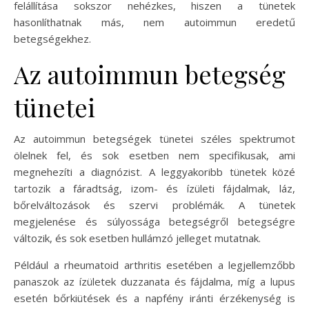
felállítása sokszor nehézkes, hiszen a tünetek
hasonlíthatnak más, nem autoimmun eredetű
betegségekhez.
Az autoimmun betegség
tünetei
Az autoimmun betegségek tünetei széles spektrumot
ölelnek fel, és sok esetben nem specifikusak, ami
megnehezíti a diagnózist. A leggyakoribb tünetek közé
tartozik a fáradtság, izom- és ízületi fájdalmak, láz,
bőrelváltozások és szervi problémák. A tünetek
megjelenése és súlyossága betegségről betegségre
változik, és sok esetben hullámzó jelleget mutatnak.
Például a rheumatoid arthritis esetében a legjellemzőbb
panaszok az ízületek duzzanata és fájdalma, míg a lupus
esetén bőrkiütések és a napfény iránti érzékenység is