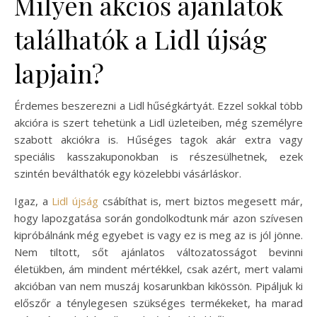
Milyen akciós ajánlatok
találhatók a Lidl újság
lapjain?
Érdemes beszerezni a Lidl hűségkártyát. Ezzel sokkal több
akcióra is szert tehetünk a Lidl üzleteiben, még személyre
szabott akciókra is. Hűséges tagok akár extra vagy
speciális kasszakuponokban is részesülhetnek, ezek
szintén beválthatók egy közelebbi vásárláskor.
Igaz, a
Lidl újság
csábíthat is, mert biztos megesett már,
hogy lapozgatása során gondolkodtunk már azon szívesen
kipróbálnánk még egyebet is vagy ez is meg az is jól jönne.
Nem tiltott, sőt ajánlatos változatosságot bevinni
életükben, ám mindent mértékkel, csak azért, mert valami
akcióban van nem muszáj kosarunkban kikössön. Pipáljuk ki
előszőr a ténylegesen szükséges termékeket, ha marad