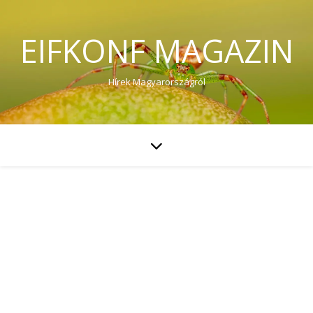
EIFKONF MAGAZIN
Hírek Magyarországról