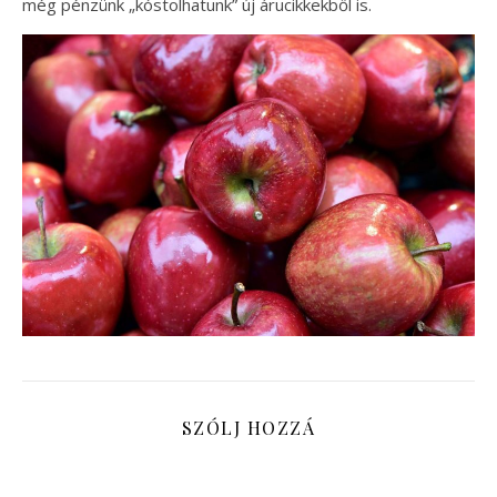
még pénzünk „kóstolhatunk” új árucikkekből is.
SZÓLJ HOZZÁ