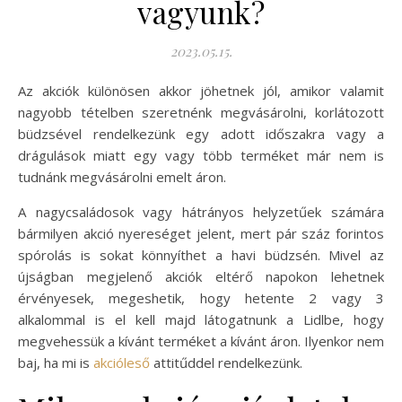
vagyunk?
2023.05.15.
Az akciók különösen akkor jöhetnek jól, amikor valamit
nagyobb tételben szeretnénk megvásárolni, korlátozott
büdzsével rendelkezünk egy adott időszakra vagy a
drágulások miatt egy vagy több terméket már nem is
tudnánk megvásárolni emelt áron.
A nagycsaládosok vagy hátrányos helyzetűek számára
bármilyen akció nyereséget jelent, mert pár száz forintos
spórolás is sokat könnyíthet a havi büdzsén. Mivel az
újságban megjelenő akciók eltérő napokon lehetnek
érvényesek, megeshetik, hogy hetente 2 vagy 3
alkalommal is el kell majd látogatnunk a Lidlbe, hogy
megvehessük a kívánt terméket a kívánt áron. Ilyenkor nem
baj, ha mi is
akcióleső
attitűddel rendelkezünk.