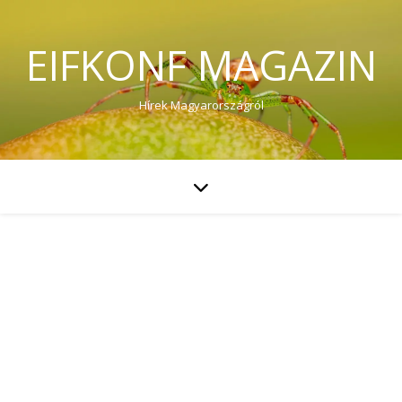
EIFKONF MAGAZIN
Hírek Magyarországról