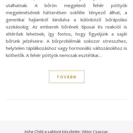
utalhatnak. A bőrön megjelenő fehér pöttyök
megjelenésének hátterében sokféle tényező állhat, a
genetikai hajlamból kiindulva a különböző bőrápolási
szokásokig. Az emberek bőrének típusai és reakciói is
eltérőek lehetnek, így fontos, hogy figyeljünk a saját
bőrünk jelzéseire. A bőrproblémák sokszor stresszhez,
helytelen táplálkozáshoz vagy hormonális változásokhoz is
köthetők. A fehér pöttyök nemcsak esztétikai…
TOVÁBB
Ashe Child a sablont készítette:
Viktor Csaszar.