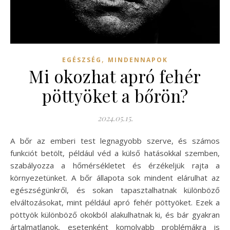
,
EGÉSZSÉG
MINDENNAPOK
Mi okozhat apró fehér
pöttyöket a bőrön?
2024.05.15.
A bőr az emberi test legnagyobb szerve, és számos
funkciót betölt, például véd a külső hatásokkal szemben,
szabályozza a hőmérsékletet és érzékeljük rajta a
környezetünket. A bőr állapota sok mindent elárulhat az
egészségünkről, és sokan tapasztalhatnak különböző
elváltozásokat, mint például apró fehér pöttyöket. Ezek a
pöttyök különböző okokból alakulhatnak ki, és bár gyakran
ártalmatlanok, esetenként komolyabb problémákra is