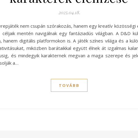
2025.04.18.
epjáték nem csupán szórakozás, hanem egy kreatív közösségi é
k és céljaik mentén navigálnak egy fantáziadús világban. A D&D 
, hanem digitális platformokon is. A játék színes világa és a kü
ativitásukat, miközben barátaikkal együtt élnek át izgalmas kal
águsig, és mindegyik karakternek megvan a maga szerepe és jel
solják a…
TOVÁBB