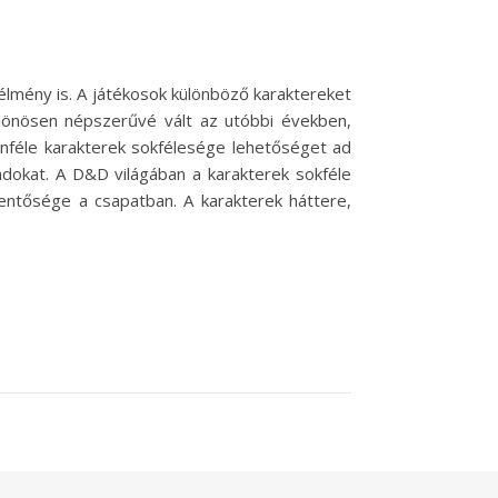
lmény is. A játékosok különböző karaktereket
különösen népszerűvé vált az utóbbi években,
lönféle karakterek sokfélesége lehetőséget ad
andokat. A D&D világában a karakterek sokféle
entősége a csapatban. A karakterek háttere,