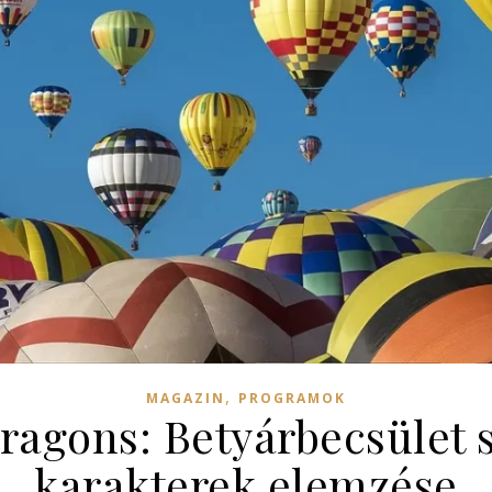
,
MAGAZIN
PROGRAMOK
agons: Betyárbecsület s
karakterek elemzése