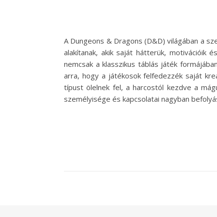
A Dungeons & Dragons (D&D) világában a szer
alakítanak, akik saját hátterük, motivációi
nemcsak a klasszikus táblás játék formájában
arra, hogy a játékosok felfedezzék saját kre
típust ölelnek fel, a harcostól kezdve a m
személyisége és kapcsolatai nagyban befolyá