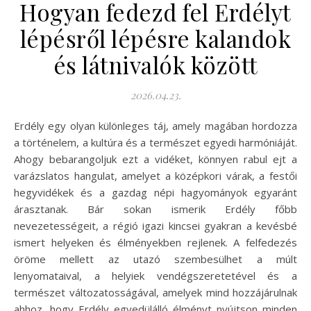
Hogyan fedezd fel Erdélyt
lépésről lépésre kalandok
és látnivalók között
2026.04.23.
Erdély egy olyan különleges táj, amely magában hordozza
a történelem, a kultúra és a természet egyedi harmóniáját.
Ahogy bebarangoljuk ezt a vidéket, könnyen rabul ejt a
varázslatos hangulat, amelyet a középkori várak, a festői
hegyvidékek és a gazdag népi hagyományok egyaránt
árasztanak. Bár sokan ismerik Erdély főbb
nevezetességeit, a régió igazi kincsei gyakran a kevésbé
ismert helyeken és élményekben rejlenek. A felfedezés
öröme mellett az utazó szembesülhet a múlt
lenyomataival, a helyiek vendégszeretetével és a
természet változatosságával, amelyek mind hozzájárulnak
ahhoz, hogy Erdély egyedülálló élményt nyújtson minden