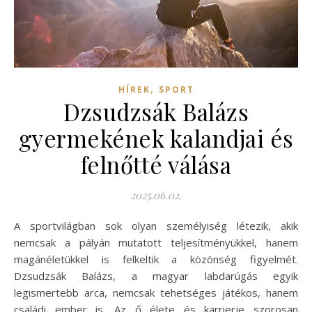
,
HÍREK
SPORT
Dzsudzsák Balázs
gyermekének kalandjai és
felnőtté válása
2025.06.02.
A sportvilágban sok olyan személyiség létezik, akik
nemcsak a pályán mutatott teljesítményükkel, hanem
magánéletükkel is felkeltik a közönség figyelmét.
Dzsudzsák Balázs, a magyar labdarúgás egyik
legismertebb arca, nemcsak tehetséges játékos, hanem
családi ember is. Az ő élete és karrierje szorosan