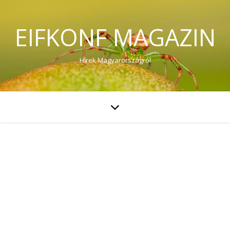
EIFKONF MAGAZIN
Hírek Magyarországról