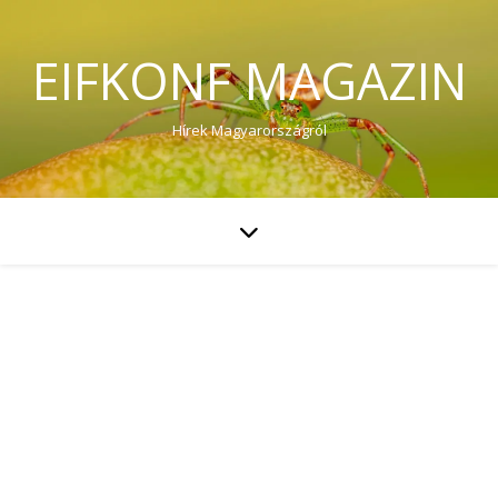
EIFKONF MAGAZIN
Hírek Magyarországról