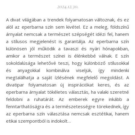
2024.12.30.
A divat világában a trendek folyamatosan változnak, és ez
alól az eperbarna szín sem kivétel. Ez a meleg, földszínű
árnyalat nemcsak a természet szépségét idézi fel, hanem
a stílusos megjelenést is garantálja. Az eperbarna szín
különösen jól működik a tavaszi és nyári hónapokban,
amikor a természet színei is élénkebbé válnak. E szín
sokoldalúsága lehetővé teszi, hogy különböző stílusokkal
és anyagokkal kombinálva viseljük, így mindenki
megtalálhatja a saját ízlésének megfelelő megoldást. A
divatipar folyamatosan új inspirációkat keres, és az
eperbarna árnyalat tökéletes választás, ha valaki szeretné
feldobni a ruhatárát. Az emberek egyre inkább a
fenntarthatóságra és a természetességre törekednek, így
az eperbarna szín választása nemcsak esztétikai, hanem
etikai szempontból is indokolt…