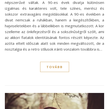
népszerűvé váltak. A 90-es évek divatja különösen
izgalmas és karakteres volt, tele színes, merész és
sokszor extravagáns megoldásokkal. A 90-es években a
divat nemcsak a ruhákban, hanem a kiegészítőkben, a
hajviseletekben és a lábbelikben is megmutatkozott. A kor
szelleme az önkifejezésről és a sokszínűségről szólt, ami
az akkori fiatalok identitásának fontos részét képezte. Az
azóta eltelt időszak alatt sok minden megváltozott, de a
nosztalgia és a retro stílusok iránti vonzalom továbbra is…
TOVÁBB