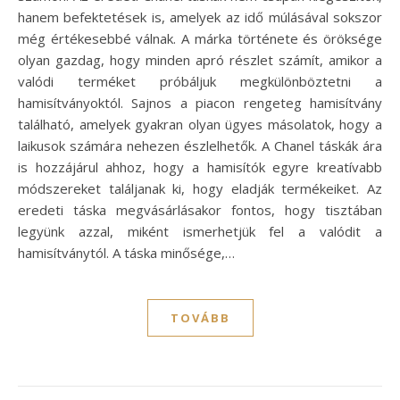
hanem befektetések is, amelyek az idő múlásával sokszor
még értékesebbé válnak. A márka története és öröksége
olyan gazdag, hogy minden apró részlet számít, amikor a
valódi terméket próbáljuk megkülönböztetni a
hamisítványoktól. Sajnos a piacon rengeteg hamisítvány
található, amelyek gyakran olyan ügyes másolatok, hogy a
laikusok számára nehezen észlelhetők. A Chanel táskák ára
is hozzájárul ahhoz, hogy a hamisítók egyre kreatívabb
módszereket találjanak ki, hogy eladják termékeiket. Az
eredeti táska megvásárlásakor fontos, hogy tisztában
legyünk azzal, miként ismerhetjük fel a valódit a
hamisítványtól. A táska minősége,…
TOVÁBB