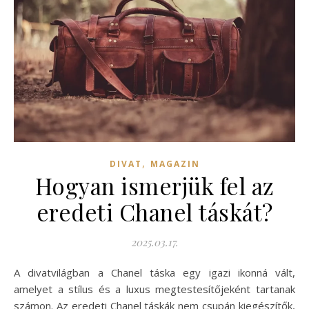
,
DIVAT
MAGAZIN
Hogyan ismerjük fel az
eredeti Chanel táskát?
2025.03.17.
A divatvilágban a Chanel táska egy igazi ikonná vált,
amelyet a stílus és a luxus megtestesítőjeként tartanak
számon. Az eredeti Chanel táskák nem csupán kiegészítők,