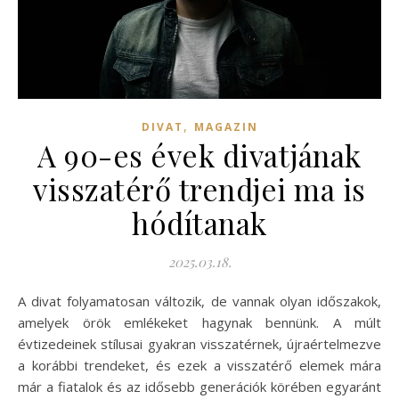
,
DIVAT
MAGAZIN
A 90-es évek divatjának
visszatérő trendjei ma is
hódítanak
2025.03.18.
A divat folyamatosan változik, de vannak olyan időszakok,
amelyek örök emlékeket hagynak bennünk. A múlt
évtizedeinek stílusai gyakran visszatérnek, újraértelmezve
a korábbi trendeket, és ezek a visszatérő elemek mára
már a fiatalok és az idősebb generációk körében egyaránt