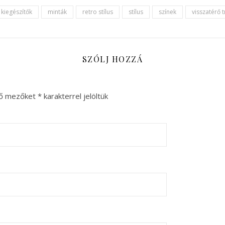
kiegészítők
minták
retro stílus
stílus
színek
visszatérő 
SZÓLJ HOZZÁ
ző mezőket
*
karakterrel jelöltük