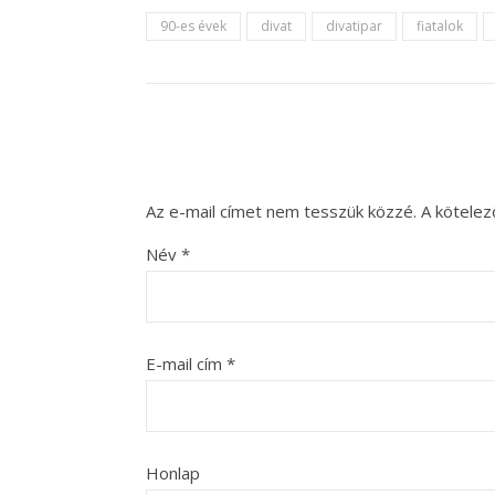
90-es évek
divat
divatipar
fiatalok
Az e-mail címet nem tesszük közzé.
A kötele
Név
*
E-mail cím
*
Honlap