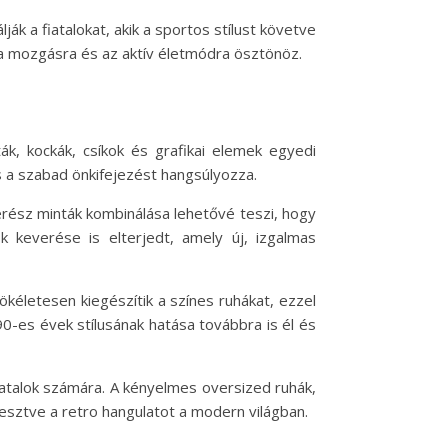
ák a fiatalokat, akik a sportos stílust követve
y a mozgásra és az aktív életmódra ösztönöz.
ák, kockák, csíkok és grafikai elemek egyedi
s a szabad önkifejezést hangsúlyozza.
merész minták kombinálása lehetővé teszi, hogy
ok keverése is elterjedt, amely új, izgalmas
kéletesen kiegészítik a színes ruhákat, ezzel
0-es évek stílusának hatása továbbra is él és
iatalok számára. A kényelmes oversized ruhák,
lesztve a retro hangulatot a modern világban.