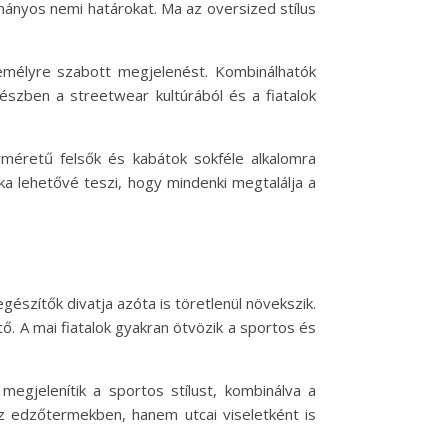
ányos nemi határokat. Ma az oversized stílus
emélyre szabott megjelenést. Kombinálhatók
részben a streetwear kultúrából és a fiatalok
yméretű felsők és kabátok sokféle alkalomra
ka lehetővé teszi, hogy mindenki megtalálja a
észítők divatja azóta is töretlenül növekszik.
. A mai fiatalok gyakran ötvözik a sportos és
megjelenítik a sportos stílust, kombinálva a
 edzőtermekben, hanem utcai viseletként is