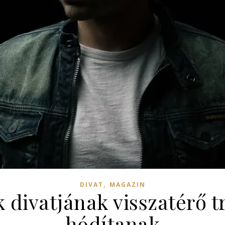
,
DIVAT
MAGAZIN
 divatjának visszatérő t
hódítanak