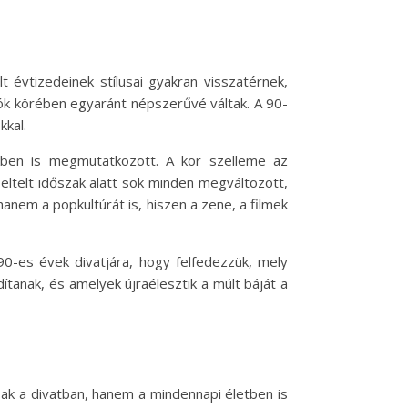
 évtizedeinek stílusai gyakran visszatérnek,
ók körében egyaránt népszerűvé váltak. A 90-
kkal.
kben is megmutatkozott. A kor szelleme az
 eltelt időszak alatt sok minden megváltozott,
hanem a popkultúrát is, hiszen a zene, a filmek
90-es évek divatjára, hogy felfedezzük, mely
ítanak, és amelyek újraélesztik a múlt báját a
ak a divatban, hanem a mindennapi életben is