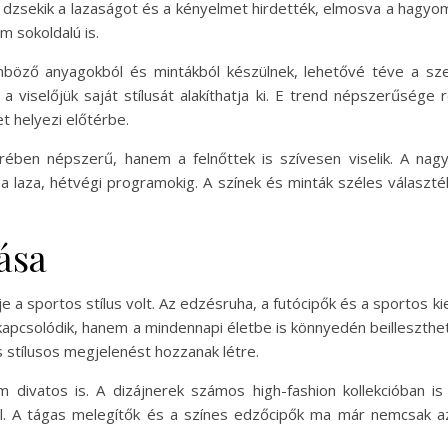
 dzsekik a lazaságot és a kényelmet hirdették, elmosva a hagyom
m sokoldalú is.
nböző anyagokból és mintákból készülnek, lehetővé téve a sz
a viselőjük saját stílusát alakíthatja ki. E trend népszerűsége 
t helyezi előtérbe.
rében népszerű, hanem a felnőttek is szívesen viselik. A nag
 a laza, hétvégi programokig. A színek és minták széles választé
ása
a sportos stílus volt. Az edzésruha, a futócipők és a sportos kieg
pcsolódik, hanem a mindennapi életbe is könnyedén beilleszthető
 stílusos megjelenést hozzanak létre.
divatos is. A dizájnerek számos high-fashion kollekcióban is 
. A tágas melegítők és a színes edzőcipők ma már nemcsak az