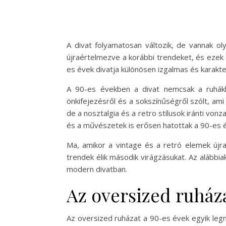
A divat folyamatosan változik, de vannak ol
újraértelmezve a korábbi trendeket, és ezek
es évek divatja különösen izgalmas és karakt
A 90-es években a divat nemcsak a ruhákb
önkifejezésről és a sokszínűségről szólt, ami
de a nosztalgia és a retro stílusok iránti von
és a művészetek is erősen hatottak a 90-es é
Ma, amikor a vintage és a retró elemek újra
trendek élik második virágzásukat. Az alábbia
modern divatban.
Az oversized ruház
Az oversized ruházat a 90-es évek egyik leg