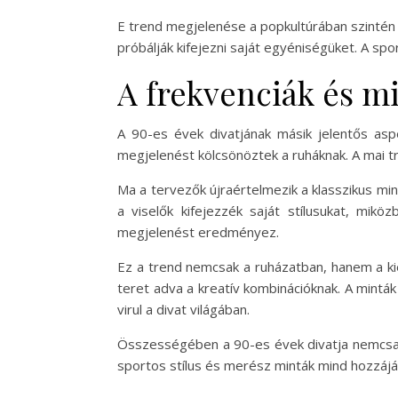
E trend megjelenése a popkultúrában szintén je
próbálják kifejezni saját egyéniségüket. A sp
A frekvenciák és m
A 90-es évek divatjának másik jelentős aspe
megjelenést kölcsönöztek a ruháknak. A mai t
Ma a tervezők újraértelmezik a klasszikus min
a viselők kifejezzék saját stílusukat, mikö
megjelenést eredményez.
Ez a trend nemcsak a ruházatban, hanem a kie
teret adva a kreatív kombinációknak. A mintá
virul a divat világában.
Összességében a 90-es évek divatja nemcsak n
sportos stílus és merész minták mind hozzájár