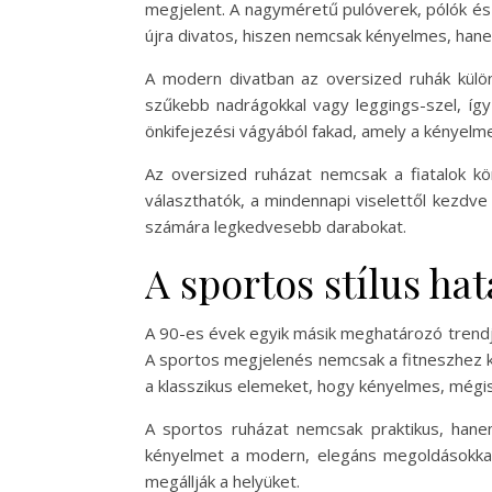
megjelent. A nagyméretű pulóverek, pólók és
újra divatos, hiszen nemcsak kényelmes, hane
A modern divatban az oversized ruhák külö
szűkebb nadrágokkal vagy leggings-szel, így 
önkifejezési vágyából fakad, amely a kényelme
Az oversized ruházat nemcsak a fiatalok kö
választhatók, a mindennapi viselettől kezdve
számára legkedvesebb darabokat.
A sportos stílus hat
A 90-es évek egyik másik meghatározó trendje 
A sportos megjelenés nemcsak a fitneszhez ka
a klasszikus elemeket, hogy kényelmes, mégis
A sportos ruházat nemcsak praktikus, hanem 
kényelmet a modern, elegáns megoldásokkal
megállják a helyüket.