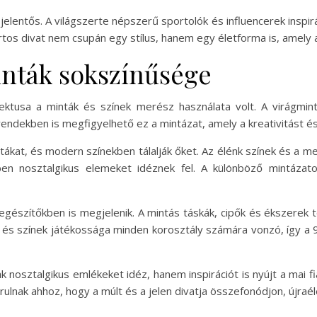
lentős. A világszerte népszerű sportolók és influencerek inspirálj
ortos divat nem csupán egy stílus, hanem egy életforma is, amel
inták sokszínűsége
ktusa a minták és színek merész használata volt. A virágmint
rendekben is megfigyelhető ez a mintázat, amely a kreativitást é
tákat, és modern színekben tálalják őket. Az élénk színek és a 
zben nosztalgikus elemeket idéznek fel. A különböző mintázat
gészítőkben is megjelenik. A mintás táskák, cipők és ékszerek tö
k és színek játékossága minden korosztály számára vonzó, így a 9
osztalgikus emlékeket idéz, hanem inspirációt is nyújt a mai f
ulnak ahhoz, hogy a múlt és a jelen divatja összefonódjon, újraé