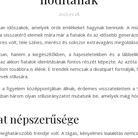
2025.03.18.
yan időszakok, amelyek örök emlékeket hagynak bennünk. A múlt
 a visszatérő elemek mára már a fiatalok és az idősebb generáci
eres volt, tele színes, merész és sokszor extravagáns megoldáso
an, hanem a kiegészítőkben, a hajviseletekben és a lábbeli
 az akkori fiatalok identitásának fontos részét képezte. Az azóta
zalom továbbra is élénk. E trendek nemcsak a divatipart formálják, 
vek stílusára.
 a figyelem középpontjában állnak, érdemes visszatekinteni a 
kban három olyan stílusirányzatot mutatunk be, amelyek máig hód
at népszerűsége
meghatározóbb trendje volt. A tágas, kényelmes kialakítás nemcs