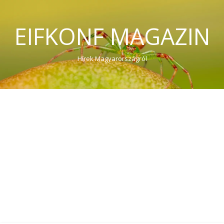
EIFKONF MAGAZIN
Hírek Magyarországról