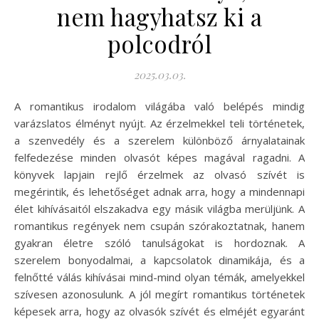
nem hagyhatsz ki a
polcodról
2025.03.03.
A romantikus irodalom világába való belépés mindig
varázslatos élményt nyújt. Az érzelmekkel teli történetek,
a szenvedély és a szerelem különböző árnyalatainak
felfedezése minden olvasót képes magával ragadni. A
könyvek lapjain rejlő érzelmek az olvasó szívét is
megérintik, és lehetőséget adnak arra, hogy a mindennapi
élet kihívásaitól elszakadva egy másik világba merüljünk. A
romantikus regények nem csupán szórakoztatnak, hanem
gyakran életre szóló tanulságokat is hordoznak. A
szerelem bonyodalmai, a kapcsolatok dinamikája, és a
felnőtté válás kihívásai mind-mind olyan témák, amelyekkel
szívesen azonosulunk. A jól megírt romantikus történetek
képesek arra, hogy az olvasók szívét és elméjét egyaránt