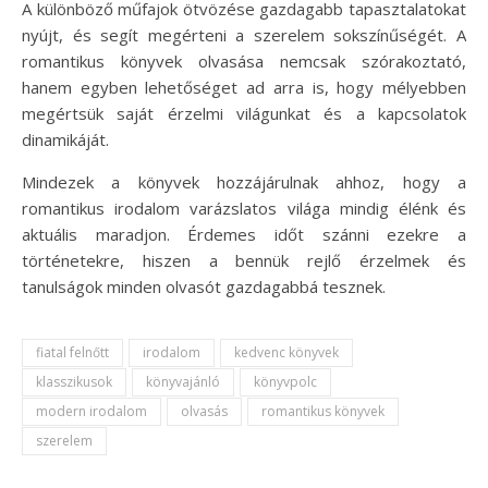
A különböző műfajok ötvözése gazdagabb tapasztalatokat
nyújt, és segít megérteni a szerelem sokszínűségét. A
romantikus könyvek olvasása nemcsak szórakoztató,
hanem egyben lehetőséget ad arra is, hogy mélyebben
megértsük saját érzelmi világunkat és a kapcsolatok
dinamikáját.
Mindezek a könyvek hozzájárulnak ahhoz, hogy a
romantikus irodalom varázslatos világa mindig élénk és
aktuális maradjon. Érdemes időt szánni ezekre a
történetekre, hiszen a bennük rejlő érzelmek és
tanulságok minden olvasót gazdagabbá tesznek.
fiatal felnőtt
irodalom
kedvenc könyvek
klasszikusok
könyvajánló
könyvpolc
modern irodalom
olvasás
romantikus könyvek
szerelem