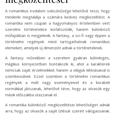
A romantikus irodalom sokszínűsége lehetővé teszi, hogy
mindenki megtalálja a számára kedves megközelítést. A
romantika nem csupán a hagyományos értelemben vett
szerelmi történetekre korlátozódik, hanem különböző
műfajokban is megjelenik. A fantasy, a sci-fi vagy éppen a
történelmi regények mind tartogathatnak romantikus
elemeket, amelyek új dimenziót adnak a történeteknek.
A fantasy művekben a szerelem gyakran különleges,
mágikus környezetben bontakozik ki, ahol a karakterek
nemcsak saját érzelmeikkel, hanem a világuk kihívásaival is
szembesülnek. Ezzel szemben a történelmi romantikus
regények a múlt nagy eseményeivel és a korabeli
normákkal játszanak, lehetővé téve, hogy az olvasók egy
másik időszakba utazzanak el.
A romantika különböző megközelítései lehetőséget adnak
arra, hogy az olvasók a saját ízlésük szerint válogassanak.