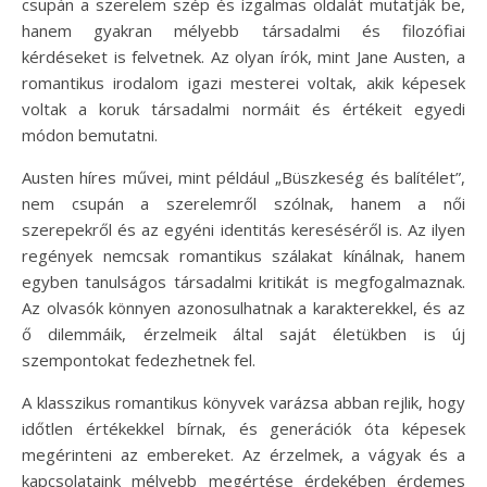
csupán a szerelem szép és izgalmas oldalát mutatják be,
hanem gyakran mélyebb társadalmi és filozófiai
kérdéseket is felvetnek. Az olyan írók, mint Jane Austen, a
romantikus irodalom igazi mesterei voltak, akik képesek
voltak a koruk társadalmi normáit és értékeit egyedi
módon bemutatni.
Austen híres művei, mint például „Büszkeség és balítélet”,
nem csupán a szerelemről szólnak, hanem a női
szerepekről és az egyéni identitás kereséséről is. Az ilyen
regények nemcsak romantikus szálakat kínálnak, hanem
egyben tanulságos társadalmi kritikát is megfogalmaznak.
Az olvasók könnyen azonosulhatnak a karakterekkel, és az
ő dilemmáik, érzelmeik által saját életükben is új
szempontokat fedezhetnek fel.
A klasszikus romantikus könyvek varázsa abban rejlik, hogy
időtlen értékekkel bírnak, és generációk óta képesek
megérinteni az embereket. Az érzelmek, a vágyak és a
kapcsolataink mélyebb megértése érdekében érdemes