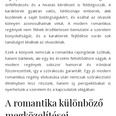
önfelfedezés és a hivatás kérdéseit is feldolgozzák. A
karakterek gyakran valós, hétköznapi emberek, akik
küzdenek a saját boldogságukért, és ezáltal az olvasók
könnyen azonosulhatnak velük. A modern romantikus
regények nem félnek érzékletesen bemutatni a szerelem
bonyolultságát, és a karakterek fejlődése során sok
tanulságot kínálnak az olvasóknak.
Ezek a könyvek nemcsak a romantika rajongóinak szólnak,
hanem bárkinek, aki egy kis érzelmi feltöltődésre vágyik. A
modern regények sokszor humorral és iróniával
fűszerezettek, így a szórakozás garantált. Egy jó modern
romantikus regény elolvasása után nemcsak szórakoztató
élményben lesz részünk, hanem új perspektívákat is
nyerhetünk a szerelem és a kapcsolatok világában.
A romantika különböző
megközelítései