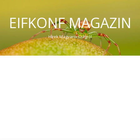
EIFKONF MAGAZIN
Hírek Magyarországról