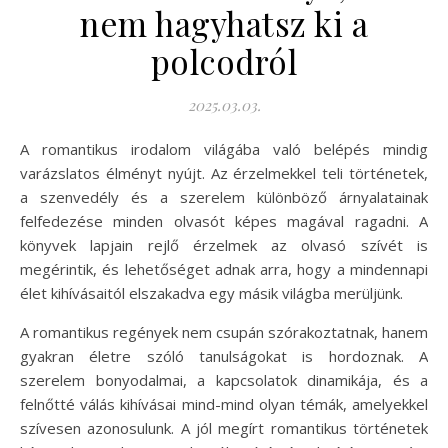
nem hagyhatsz ki a
polcodról
2025.03.03.
A romantikus irodalom világába való belépés mindig
varázslatos élményt nyújt. Az érzelmekkel teli történetek,
a szenvedély és a szerelem különböző árnyalatainak
felfedezése minden olvasót képes magával ragadni. A
könyvek lapjain rejlő érzelmek az olvasó szívét is
megérintik, és lehetőséget adnak arra, hogy a mindennapi
élet kihívásaitól elszakadva egy másik világba merüljünk.
A romantikus regények nem csupán szórakoztatnak, hanem
gyakran életre szóló tanulságokat is hordoznak. A
szerelem bonyodalmai, a kapcsolatok dinamikája, és a
felnőtté válás kihívásai mind-mind olyan témák, amelyekkel
szívesen azonosulunk. A jól megírt romantikus történetek