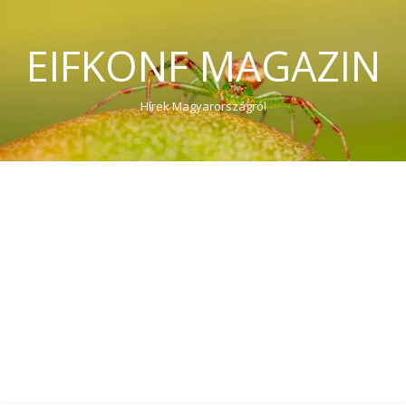
EIFKONF MAGAZIN
Hírek Magyarországról