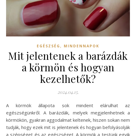
,
EGÉSZSÉG
MINDENNAPOK
Mit jelentenek a barázdák
a körmön és hogyan
kezelhetők?
2024.04.15.
A körmök állapota sok mindent elárulhat az
egészségünkről. A barázdák, melyek megjelenhetnek a
körmökön, gyakran aggodalmat keltenek, hiszen sokan nem
tudják, hogy ezek mit is jelentenek és hogyan befolyásolják
a szépséget és az egészséget. A körmök a testünk egyik