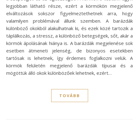
legjobban látható része, ezért a körmökön megjelenő
elváltozások sokszor figyelmeztethetnek arra, hogy
valamilyen problémával állunk szemben. A barázdák
különböző okokból alakulhatnak ki, és ezek közé tartozik a
táplálkozás, a stressz, a különböző betegségek, sőt, akár a
körmök ápolásának hiánya is. A barázdák megjelenése sok
esetben átmeneti jelenség, de bizonyos esetekben
tartósak is lehetnek, így érdemes foglalkozni velük. A
körmök felületén megjelenő barázdák típusai és a
mögöttük álló okok különbözőek lehetnek, ezért…
TOVÁBB