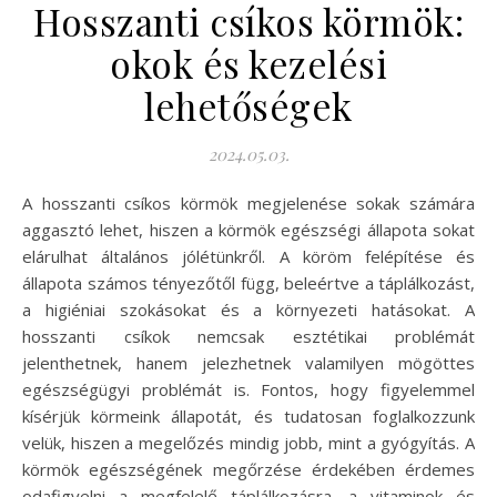
Hosszanti csíkos körmök:
okok és kezelési
lehetőségek
2024.05.03.
A hosszanti csíkos körmök megjelenése sokak számára
aggasztó lehet, hiszen a körmök egészségi állapota sokat
elárulhat általános jólétünkről. A köröm felépítése és
állapota számos tényezőtől függ, beleértve a táplálkozást,
a higiéniai szokásokat és a környezeti hatásokat. A
hosszanti csíkok nemcsak esztétikai problémát
jelenthetnek, hanem jelezhetnek valamilyen mögöttes
egészségügyi problémát is. Fontos, hogy figyelemmel
kísérjük körmeink állapotát, és tudatosan foglalkozzunk
velük, hiszen a megelőzés mindig jobb, mint a gyógyítás. A
körmök egészségének megőrzése érdekében érdemes
odafigyelni a megfelelő táplálkozásra, a vitaminok és