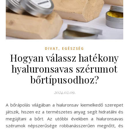
,
DIVAT
EGÉSZSÉG
Hogyan válassz hatékony
hyaluronsavas szérumot
bőrtípusodhoz?
2024.02.09.
A bőrápolás világában a hialuronsav kiemelkedő szerepet
játszik, hiszen ez a természetes anyag segít hidratálni és
megújítani a bőrt. Az utóbbi években a hialuronsavas
szérumok népszerűsége robbanásszerűen megnőtt, és