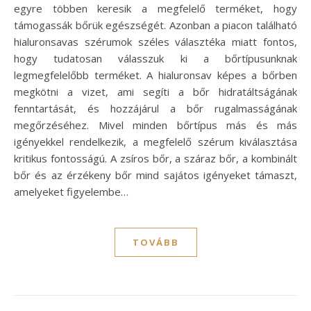
egyre többen keresik a megfelelő terméket, hogy
támogassák bőrük egészségét. Azonban a piacon található
hialuronsavas szérumok széles választéka miatt fontos,
hogy tudatosan válasszuk ki a bőrtípusunknak
legmegfelelőbb terméket. A hialuronsav képes a bőrben
megkötni a vizet, ami segíti a bőr hidratáltságának
fenntartását, és hozzájárul a bőr rugalmasságának
megőrzéséhez. Mivel minden bőrtípus más és más
igényekkel rendelkezik, a megfelelő szérum kiválasztása
kritikus fontosságú. A zsíros bőr, a száraz bőr, a kombinált
bőr és az érzékeny bőr mind sajátos igényeket támaszt,
amelyeket figyelembe…
TOVÁBB