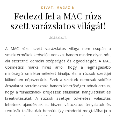
,
DIVAT
MAGAZIN
Fedezd fel a MAC rúzs
szett varázslatos világát!
2024.04.13.
A MAC rúzs szett varázslatos világa nem csupán a
sminktermékek kedvelőit vonzza, hanem minden olyan nőt,
aki szeretné kiemelni szépségét és egyediségét. A MAC
Cosmetics márka híres arról, hogy a legmagasabb
minőségű sminktermékeket kínálja, és a rúzsok szettjei
különösen népszerűek. Ezek a szettek nemcsak sokféle
árnyalatot tartalmaznak, hanem lehetőséget adnak arra is,
hogy a felhasználók kifejezzék stílusukat, hangulatukat és
kreativitásukat. A rúzsok szettjei tökéletes választás
lehetnek ajándéknak is, hiszen változatos árnyalatok és
textúrák találhatóak bennük, így mindenki megtalálhatja a