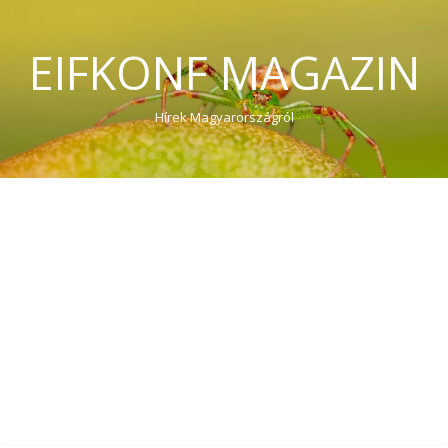
EIFKONF MAGAZIN
Hírek Magyarországról