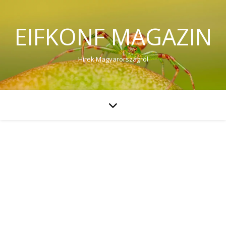
EIFKONF MAGAZIN
Hírek Magyarországról