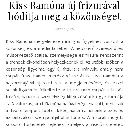
Kiss Ramóna új frizurával
hódítja meg a közönséget
2025.03.26.
Kiss Ramóna megjelenése mindig is figyelmet vonzott a
közönség és a média körében. A népszerű színésznő és
műsorvezető stílusa, személyisége és frizurái rendszerint
a trendek élvonalában helyezkednek el. Az utóbbi időben a
közönség figyelme egy új frizurára irányult, amely nem
csupán friss, hanem merész választás is. Kiss Ramóna a
hajkoronájával új színt vitt a megjelenésébe, és ezzel
sokak figyelmét felkeltette. A frizura nem csupán a külsőt
tükrözi, hanem a személyiség kifejezésének egyik formája
is. A változás, amit Ramóna hajával végrehajtott, nemcsak
a divat szempontjából érdekes, hanem a női önkifejezés és
az önbizalom szempontjából is fontos. A frizurák mögött
sokszor történetek rejlenek, amelyek a viselőjük életét,