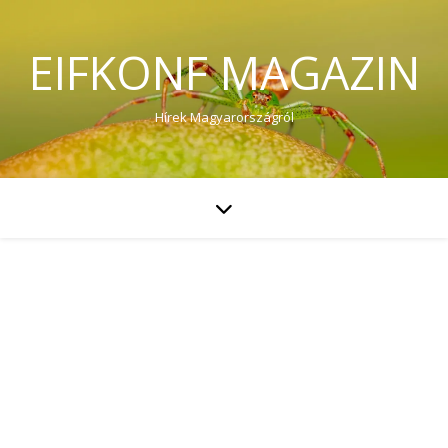
EIFKONF MAGAZIN
Hírek Magyarországról