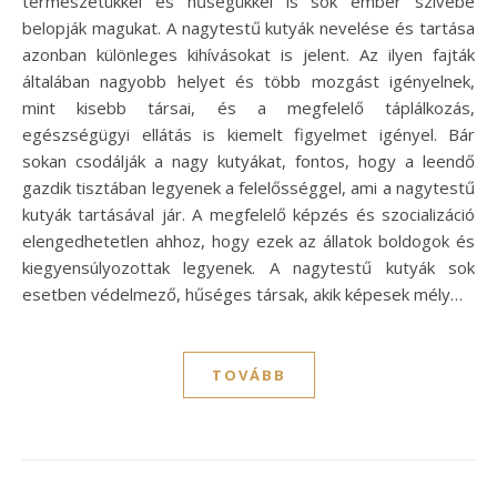
természetükkel és hűségükkel is sok ember szívébe
belopják magukat. A nagytestű kutyák nevelése és tartása
azonban különleges kihívásokat is jelent. Az ilyen fajták
általában nagyobb helyet és több mozgást igényelnek,
mint kisebb társai, és a megfelelő táplálkozás,
egészségügyi ellátás is kiemelt figyelmet igényel. Bár
sokan csodálják a nagy kutyákat, fontos, hogy a leendő
gazdik tisztában legyenek a felelősséggel, ami a nagytestű
kutyák tartásával jár. A megfelelő képzés és szocializáció
elengedhetetlen ahhoz, hogy ezek az állatok boldogok és
kiegyensúlyozottak legyenek. A nagytestű kutyák sok
esetben védelmező, hűséges társak, akik képesek mély…
TOVÁBB