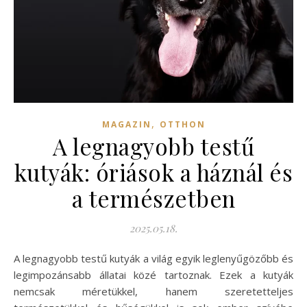
,
MAGAZIN
OTTHON
A legnagyobb testű
kutyák: óriások a háznál és
a természetben
2025.05.18.
A legnagyobb testű kutyák a világ egyik leglenyűgözőbb és
legimpozánsabb állatai közé tartoznak. Ezek a kutyák
nemcsak méretükkel, hanem szeretetteljes