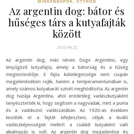
,
MINDENNAPOK
OTTHON
Az argentin dog: bátor és
hűséges társ a kutyafajták
között
2025.09.27.
Az argentin dog, más néven Dogo Argentino, egy
lenyűgöző kutyafajta, amely a bátorság és a hűség
megtestesítője. E fajta különlegessége nem csupán
megjelenésében rejlik, hanem a temperamentumában is,
amely számos kutyabarát szívét meghódította. Az argentin
dog hazája Argentína, ahol eredetileg vadászkutyaként
tenyésztették ki, hogy segítsen a nagyvadak, mint a puma
és a vaddisznó vadászatában. Az 1920-as években
kezdték el a fajtát kifejleszteni, céljuk a kiváló
vadászképességek mellett a családi kutyaként való
alkalmazás is volt. Az argentin dog megjelenése és