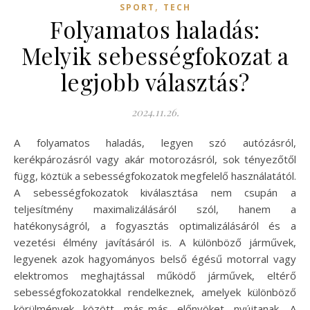
,
SPORT
TECH
Folyamatos haladás:
Melyik sebességfokozat a
legjobb választás?
2024.11.26.
A folyamatos haladás, legyen szó autózásról,
kerékpározásról vagy akár motorozásról, sok tényezőtől
függ, köztük a sebességfokozatok megfelelő használatától.
A sebességfokozatok kiválasztása nem csupán a
teljesítmény maximalizálásáról szól, hanem a
hatékonyságról, a fogyasztás optimalizálásáról és a
vezetési élmény javításáról is. A különböző járművek,
legyenek azok hagyományos belső égésű motorral vagy
elektromos meghajtással működő járművek, eltérő
sebességfokozatokkal rendelkeznek, amelyek különböző
körülmények között más-más előnyöket nyújtanak. A