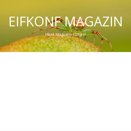
EIFKONF MAGAZIN
Hírek Magyarországról